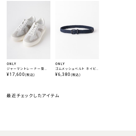
ONLY
ONLY
ジャーマントレーナー型撥
ゴムメッシュベルト ネイビ
水ジャージースニーカー
¥17,600
ー
¥6,380
(税込)
(税込)
ホワイト
最近チェックしたアイテム