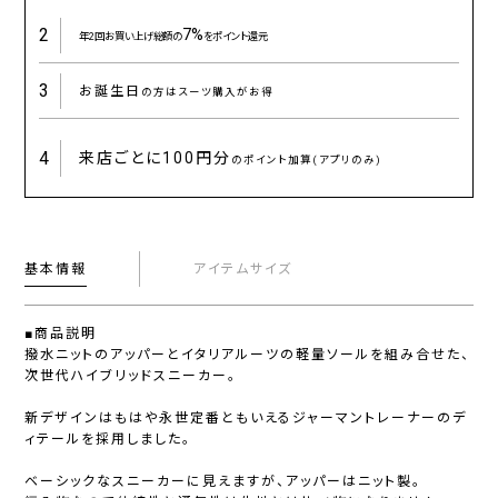
2
7%
年2回お買い上げ総額の
をポイント還元
3
お誕生日
の方はスーツ購入がお得
4
来店ごとに
100円分
のポイント加算(アプリのみ)
基本情報
アイテムサイズ
■商品説明
撥水ニットのアッパーとイタリアルーツの軽量ソールを組み合せた、
次世代ハイブリッドスニーカー。
新デザインはもはや永世定番ともいえるジャーマントレーナーのデ
ィテールを採用しました。
ベーシックなスニーカーに見えますが、アッパーはニット製。