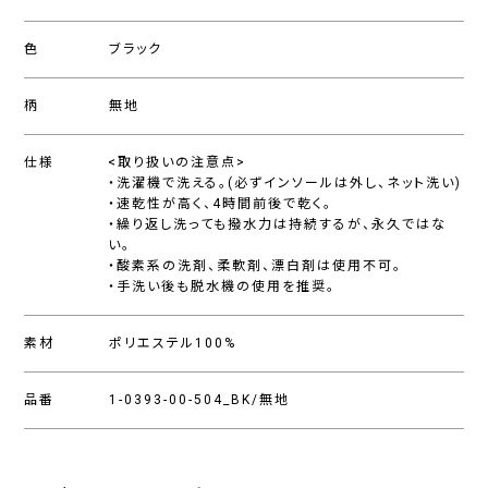
色
ブラック
柄
無地
仕様
<取り扱いの注意点>
・洗濯機で洗える。(必ずインソールは外し、ネット洗い)
・速乾性が高く、4時間前後で乾く。
・繰り返し洗っても撥水力は持続するが、永久ではな
い。
・酸素系の洗剤、柔軟剤、漂白剤は使用不可。
・手洗い後も脱水機の使用を推奨。
素材
ポリエステル100%
品番
1-0393-00-504_BK/無地