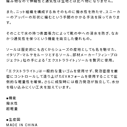
編み物なので伸縮性と通気性は生地とは比べ物になりません。
また、ニット組織を構成する糸そのものに撥水性を持たせ、スニーカ
ーのアッパーの形状に編むという手間のかかる手法を採っておりま
す。
そのことで水の持つ表面張力によって靴の中への浸水を防ぎ、なお
かつ通気性を保つという機能を両立した優れもの。
ソールは歴史的にも古くからシューズの産地としても名を馳せた、
イタリア・マルケをルーツとするソール、部材メーカー「フィン・プロ
ジェクト」社の手による「エクストラライト」ソールを贅沢に使用。
「エクストラライト」は一般的な重いゴムを使用せず、発泡密度を厳
密にコントロールして造り上げたEVAフォームを使用することで圧
倒的な軽量性を確保。さらに成型時には極力発泡が独立して、水分
を吸い込みにくい工夫を加えています。
■機能
撥水性
超軽量
■生産国
MADE IN CHINA