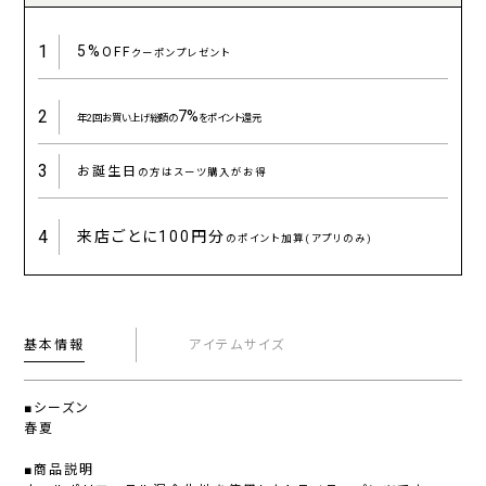
1
5%
OFF
クーポンプレゼント
2
7%
年2回お買い上げ総額の
をポイント還元
3
お誕生日
の方はスーツ購入がお得
4
来店ごとに
100円分
のポイント加算(アプリのみ)
基本情報
アイテムサイズ
■シーズン
春夏
■商品説明