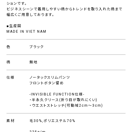
ションです。
ビジネスシーンで着用しやすい柄からトレンドを取り入れた柄まで
幅広くご用意しております。
■生産国
MADE IN VIET NAM
色
ブラック
柄
無地
仕様
ノータックスリムパンツ
フロントボタン留め
-INVISIBLE FUNCTION仕様-
・半永久クリース(折り目が取れにくい)
・ウエストストレッチ(可動域2cm〜3cm)
素材
毛30%,ポリエステル70%