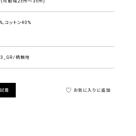
(可動域2cm〜3cm)
%,コットン40%
403_GR/柄無地
舗試着
お気に入りに追加