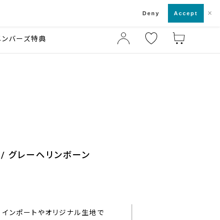
×
店舗一覧・来店予約
ド
Deny
Accept
メンバーズ特典
/ グレーヘリンボーン
インポートやオリジナル生地で