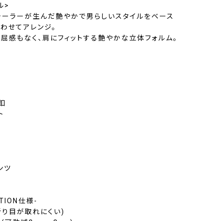
ル>
テーラーが生んだ艶やかで男らしいスタイルをベース
わせてアレンジ。
屈感もなく、肩にフィットする艶やかな立体フォルム。
釦
ト
ンツ
CTION仕様-
折り目が取れにくい)