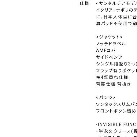
仕様
<サンタルチアモデ
イタリア・ナポリの
に、日本人体型に合
肩パッド不使用で窮
<ジャケット>
ノッチドラペル
AMFコバ
サイドベンツ
シングル段返り3つ
フラップ有りポケッ
袖4釦重ね仕様
背裏仕様:背抜き
<パンツ>
ワンタックスリムパ
フロントボタン留め
-INVISIBLE FUN
・半永久クリース(