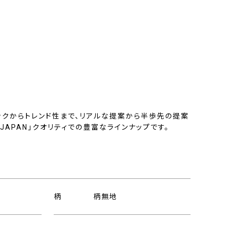
ックからトレンド性まで、リアルな提案から半歩先の提案
N JAPAN」クオリティでの豊富なラインナップです。
柄
柄無地