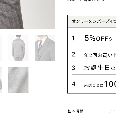
オンリーメンバーズ4
5%
1
OFF
ク
2
年2回お買い
3
お誕生日
の
1
4
来店ごとに
基本情報
ア