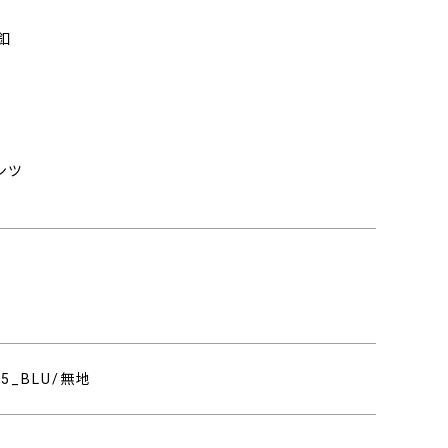
釦
ンツ
455_BLU/無地