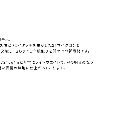
リティ。
久性とドライタッチを生かした21マイクロンと
ル糸を交織し、さらりとした肌触りを併せ持つ新素材です。
210g/mと非常にライトウエイトで、旬の明るめなブ
落た表情の無地に仕上がっております。