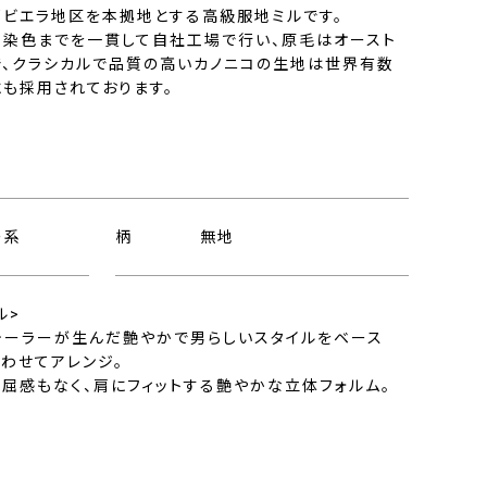
部ビエラ地区を本拠地とする高級服地ミルです。
、染色までを一貫して自社工場で行い、原毛はオースト
で、クラシカルで品質の高いカノニコの生地は世界有数
にも採用されております。
ー系
柄
無地
ル>
テーラーが生んだ艶やかで男らしいスタイルをベース
わせてアレンジ。
屈感もなく、肩にフィットする艶やかな立体フォルム。