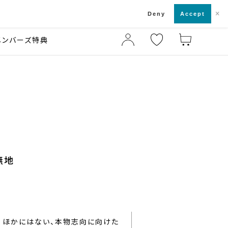
×
店舗一覧・来店予約
ド
Deny
Accept
メンバーズ特典
無地
ほかにはない、本物志向に向けた