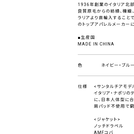
1936年創業のイタリア北
良質原毛からの紡績、機織
ラリアより直輸入すること
のトップアパレルメーカー
■生産国
MADE IN CHINA
色
ネイビー・ブル
仕様
<サンタルチアモデ
イタリア・ナポリの
に、日本人体型に合
肩パッド不使用で窮
<ジャケット>
ノッチドラペル
AMFコバ