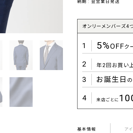
納期 : 翌営業日発送
オンリーメンバーズ4
5%
1
OFF
ク
2
年2回お買い
3
お誕生日
の
1
4
来店ごとに
基本情報
ア