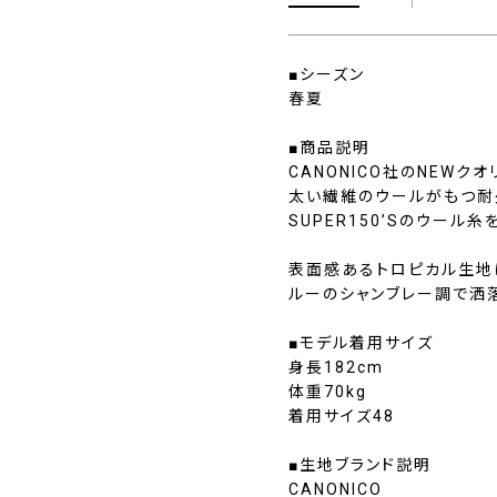
■シーズン
春夏
■商品説明
CANONICO社のNEWクオ
太い繊維のウールがもつ耐
SUPER150’Sのウー
表面感あるトロピカル生地は
ルーのシャンブレー調で洒
■モデル着用サイズ
身長182cm
体重70kg
着用サイズ48
■生地ブランド説明
CANONICO