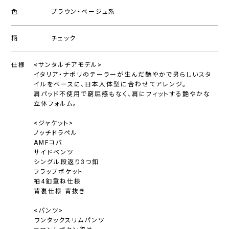
色
ブラウン・ベージュ系
柄
チェック
仕様
<サンタルチアモデル>
イタリア・ナポリのテーラーが生んだ艶やかで男らしいスタ
イルをベースに、日本人体型に合わせてアレンジ。
肩パッド不使用で窮屈感もなく、肩にフィットする艶やかな
立体フォルム。
<ジャケット>
ノッチドラペル
AMFコバ
サイドベンツ
シングル段返り3つ釦
フラップポケット
袖4釦重ね仕様
背裏仕様:背抜き
<パンツ>
ワンタックスリムパンツ