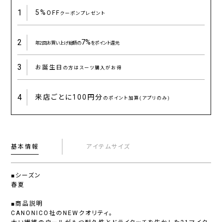
1
5%
OFF
クーポンプレゼント
2
7%
年2回お買い上げ総額の
をポイント還元
3
お誕生日
の方はスーツ購入がお得
4
来店ごとに
100円分
のポイント加算(アプリのみ)
基本情報
アイテムサイズ
■シーズン
春夏
■商品説明
CANONICO社のNEWクオリティ。