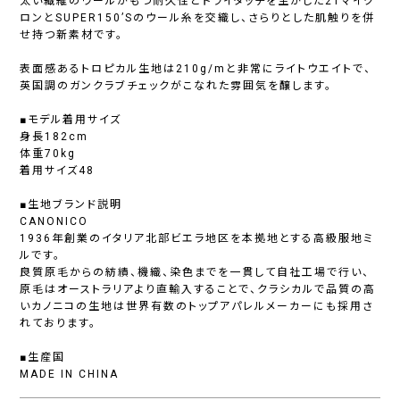
太い繊維のウールがもつ耐久性とドライタッチを生かした21マイク
ロンとSUPER150’Sのウール糸を交織し、さらりとした肌触りを併
せ持つ新素材です。
表面感あるトロピカル生地は210g/mと非常にライトウエイトで、
英国調のガンクラブチェックがこなれた雰囲気を醸します。
■モデル着用サイズ
身長182cm
体重70kg
着用サイズ48
■生地ブランド説明
CANONICO
1936年創業のイタリア北部ビエラ地区を本拠地とする高級服地ミ
ルです。
良質原毛からの紡績、機織、染色までを一貫して自社工場で行い、
原毛はオーストラリアより直輸入することで、クラシカルで品質の高
いカノニコの生地は世界有数のトップアパレルメーカーにも採用さ
れております。
■生産国
MADE IN CHINA