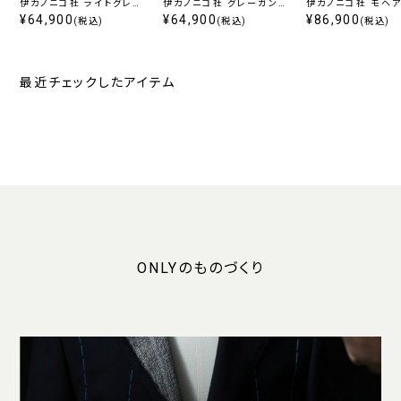
伊カノニコ社 ライトグレー
伊カノニコ社 グレーガンク
伊カノニコ社 モヘア
無地
¥64,900
ラブチェック
¥64,900
ラウンストライプ
¥86,900
(税込)
(税込)
(税込)
最近チェックしたアイテム
ONLYのものづくり