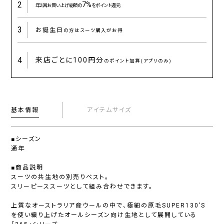
2
7%
年2回お買い上げ総額の
をポイント還元
3
お誕生日
の方はスーツ購入がお得
4
来店ごとに
100円分
のポイント加算(アプリのみ)
基本情報
アイテムサイズ
■シーズン
通年
■商品説明
スーツの共生地の別売りベスト。
スリーピーススーツとして組み合わせできます。
上質なオーストラリア産ウールの中で、極細の原毛SUPER130’S
を使い織り上げたオールシーズン向け生地として展開している