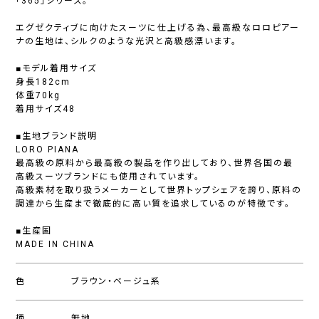
「365」シリーズ。
エグゼクティブに向けたスーツに仕上げる為、最高級なロロピアー
ナの生地は、シルクのような光沢と高級感漂います。
■モデル着用サイズ
身長182cm
体重70kg
着用サイズ48
■生地ブランド説明
LORO PIANA
最高級の原料から最高級の製品を作り出しており、世界各国の最
高級スーツブランドにも使用されています。
高級素材を取り扱うメーカーとして世界トップシェアを誇り、原料の
調達から生産まで徹底的に高い質を追求しているのが特徴です。
■生産国
MADE IN CHINA
色
ブラウン・ベージュ系
柄
無地