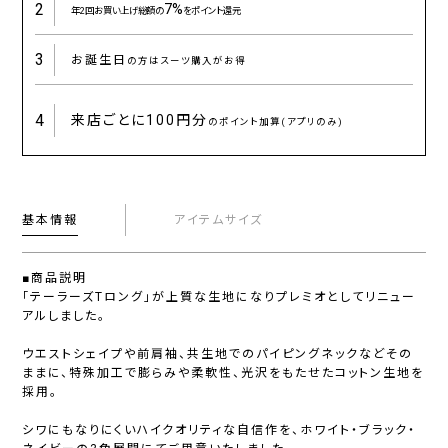
2
7%
年2回お買い上げ総額の
をポイント還元
3
お誕生日
の方はスーツ購入がお得
4
来店ごとに
100円分
のポイント加算(アプリのみ)
基本情報
アイテムサイズ
■商品説明
「テーラーズTロング」が上質な生地になりプレミオとしてリニュー
アルしました。
ウエストシェイプや前肩袖、共生地でのパイピングネックなどその
ままに、特殊加工で膨らみや柔軟性、光沢をもたせたコットン生地を
採用。
シワにもなりにくいハイクオリティな自信作を、ホワイト・ブラック・