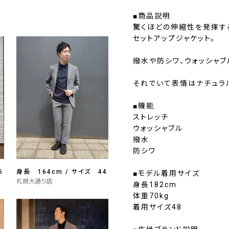
■商品説明
驚くほどの伸縮性を発揮す
セットアップジャケット。
撥水や防シワ、ウォッシャ
それでいて表情はナチュラル
■機能
ストレッチ
ウォッシャブル
撥水
防シワ
6
身長 164cm / サイズ 44
■モデル着用サイズ
札幌大通り店
身長182cm
体重70kg
着用サイズ48