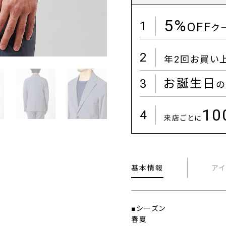
5%
1
OFF
ク
2
年2回お買い
3
お誕生日
の
1
4
来店ごとに
基本情報
ア
■シーズン
春夏