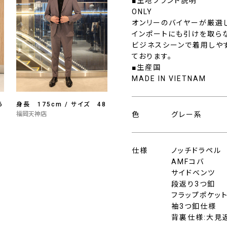
■生地ブランド説明
ONLY
オンリーのバイヤーが厳選
インポートにも引けを取ら
ビジネスシーンで着用しや
ております。
■生産国
MADE IN VIETNAM
6
身長 175cm / サイズ 48
福岡天神店
色
グレー系
仕様
ノッチドラペル
AMFコバ
サイドベンツ
段返り3つ釦
フラップポケッ
袖3つ釦仕様
背裏仕様:大見