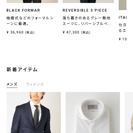
BLACK FORMAR
REVERSIBLE 3 PIECE
ITALI
結婚式などのフォーマルシ
落ち着きのあるグレー無地
ーンに最適。
スーツに、リバーシブルベス
仕立て
トがセットの一着。
るエレ
¥ 36,960
¥ 47,300
(税込)
(税込)
¥ 10,7
新着アイテム
メンズ
ウィメンズ