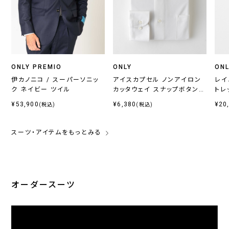
ONLY PREMIO
ONLY
ONL
伊カノニコ / スーパーソニッ
アイスカプセル ノンアイロン
レイ
ク ネイビー ツイル
カッタウェイ スナップボタン付
トレ
き
¥53,900
¥6,380
¥20
(税込)
(税込)
スーツ・アイテムをもっとみる
オーダースーツ