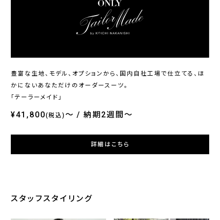
ONLY
ONLY
ONL
ホームウォッシュ / シングル
イージーケア / ブルーレギュ
オン
ジャケット ブラック無地 定番
ラーカラー
ブル
¥20,900
¥4,290
¥36
(税込)
(税込)
豊富な生地、モデル、オプションから、国内自社工場で仕立てる、ほ
かにないあなただけのオーダースーツ。
「テーラーメイド」
¥41,800
～
納期2週間～
(税込)
詳細はこちら
スタッフスタイリング