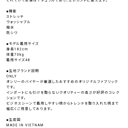
それでいて表情はナチュラルであり、エレガントに装えます。
■機能
ストレッチ
ウォッシャブル
撥水
防シワ
■モデル着用サイズ
身長182cm
体重70kg
着用サイズ48
■生地ブランド説明
ONLY
オンリーのバイヤーが厳選したおすすめのオリジナルファブリック
です。
インポートにも引けを取らないクオリティーの高さが好評のコレク
ションです。
ビジネスシーンで着用しやすい柄からトレンドを取り入れた柄まで
幅広くご用意しております。
■生産国
MADE IN VIETNAM