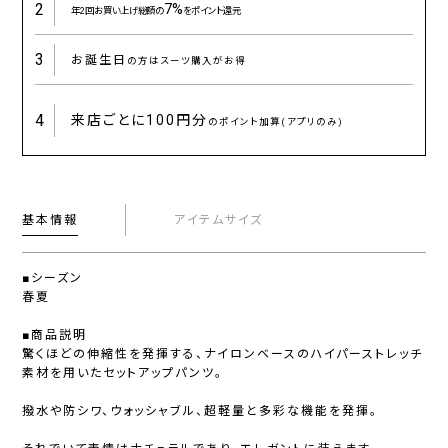
2
7%
年2回お買い上げ総額の
をポイント還元
3
お誕生日
の方はスーツ購入がお得
4
来店ごとに
100円分
のポイント加算(アプリのみ)
基本情報
アイテムサイズ
■シーズン
春夏
■商品説明
驚くほどの伸縮性を発揮する、ナイロンベースのハイパーストレッチ
素材を用いたセットアップパンツ。
撥水や防シワ、ウォッシャブル、超軽量と多彩な機能を発揮。