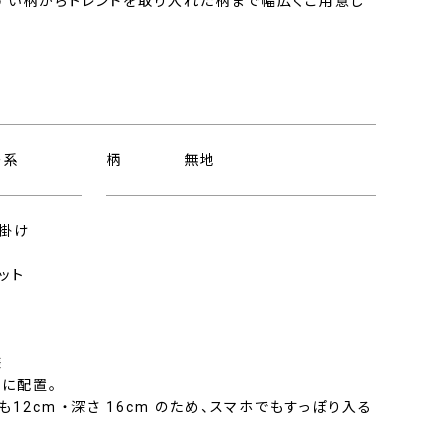
すい柄からトレンドを取り入れた柄まで幅広くご用意し
ー系
柄
無地
ク掛け
ット
様
に配置。
12cm ・深さ 16cm のため、スマホでもすっぽり入る