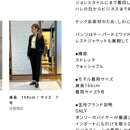
ジョンスタイルにまで着回し
ハレの日からビジネスまで
テック系素材のため、しわ
パンツはテーパードとワイド
レストジャケットも展開して
■機能
ストレッチ
ウォッシャブル
■モデル着用サイズ
身長166cm
着用サイズ9号
身長 159cm / サイズ 7
号
■生地ブランド説明
淀屋橋店
ONLY
オンリーのバイヤーが厳選
インポートにも引けを取ら