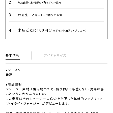
2
7%
年2回お買い上げ総額の
をポイント還元
3
お誕生日
の方はスーツ購入がお得
4
来店ごとに
100円分
のポイント加算(アプリのみ)
基本情報
アイテムサイズ
■シーズン
春夏
■商品説明
ジャージー素材は編み物のため、織り物よりも重くなり、夏場は暑
いという欠点がありました。
この春夏はそのジャージーの宿命を克服した革新的ファブリック
「ハイライトジャージー」がデビューします。