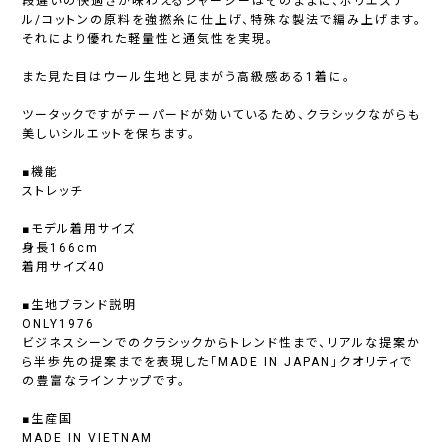
段違いの快適さが味わえるジャージーはそのままに、ポリエステ
ル/コットンの原料を強撚糸に仕上げ、特殊な製法で編み上げます。
それにより優れた軽量性と通気性を実現。
また見た目はウール生地と見まがう高級感ある1着に。
ツータックですがテーパードが効いているため、クラシックながらも
美しいシルエットを保ちます。
■機能
ストレッチ
■モデル着用サイズ
身長166cm
着用サイズ40
■生地ブランド説明
ONLY1976
ビジネスシーンでのクラシックからトレンド性まで、リアルな提案か
ら半歩先の提案までを表現した「MADE IN JAPAN」クオリティで
の豊富なラインナップです。
■生産国
MADE IN VIETNAM