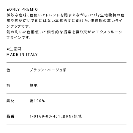
■ONLY PREMIO
微妙な色味、色使いでトレンドを踏まえながら、Italy生地独特の色
感や素材使いで他にはない本物志向に向けた、価値観の高いライ
ンナップです。
気の利いた色柄使いと個性的な提案を織り交ぜたエクスクルーシ
ブラインです。
■生産国
MADE IN ITALY
色
ブラウン・ベージュ系
柄
無地
素材
絹100%
品番
1-0169-00-401_BRN/無地