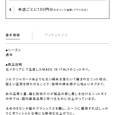
4
来店ごとに
100円分
のポイント加算(アプリのみ)
基本情報
アイテムサイズ
■シーズン
通年
■商品説明
北イタリアにて生産したMADE IN ITALYのニットタイ。
シルクジャガード糸よりも太い絹糸を落ちいて編まれるニット地は、
程よい空洞を持たせることで、独特の締め感が心地よいネクタイ。
糸の品質と量、編む技術だけが製品の良し悪しを分けるニットタイ
の中では、国内最高品質と呼べるものに仕上がっています。
太めの8センチ幅がクラシックさを醸し、スーツに着用すればしっか
りとオフィシャルな場にも馴染む仕上がりに。