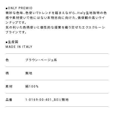
■ONLY PREMIO
微妙な色味、色使いでトレンドを踏まえながら、Italy生地独特の色
感や素材使いで他にはない本物志向に向けた、価値観の高いライ
ンナップです。
気の利いた色柄使いと個性的な提案を織り交ぜたエクスクルーシ
ブラインです。
■生産国
MADE IN ITALY
色
ブラウン・ベージュ系
柄
無地
素材
絹100%
品番
1-0169-00-401_BEI/無地