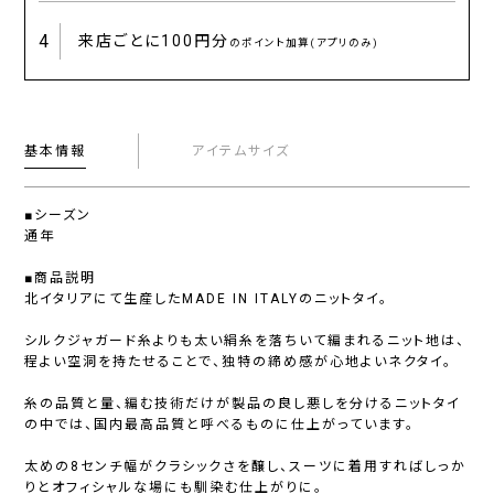
4
来店ごとに
100円分
のポイント加算(アプリのみ)
基本情報
アイテムサイズ
■シーズン
通年
■商品説明
北イタリアにて生産したMADE IN ITALYのニットタイ。
シルクジャガード糸よりも太い絹糸を落ちいて編まれるニット地は、
程よい空洞を持たせることで、独特の締め感が心地よいネクタイ。
糸の品質と量、編む技術だけが製品の良し悪しを分けるニットタイ
の中では、国内最高品質と呼べるものに仕上がっています。
太めの8センチ幅がクラシックさを醸し、スーツに着用すればしっか
りとオフィシャルな場にも馴染む仕上がりに。