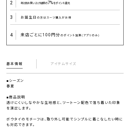
2
7%
年2回お買い上げ総額の
をポイント還元
3
お誕生日
の方はスーツ購入がお得
4
来店ごとに
100円分
のポイント加算(アプリのみ)
基本情報
アイテムサイズ
■シーズン
春夏
■商品説明
透けにくいしなやかな生地感と、ツートーン配色で落ち着いた印象
を演出します。
ボウタイのモチーフは、取り外し可能でシンプルに着こなしたい時に
も対応できます。