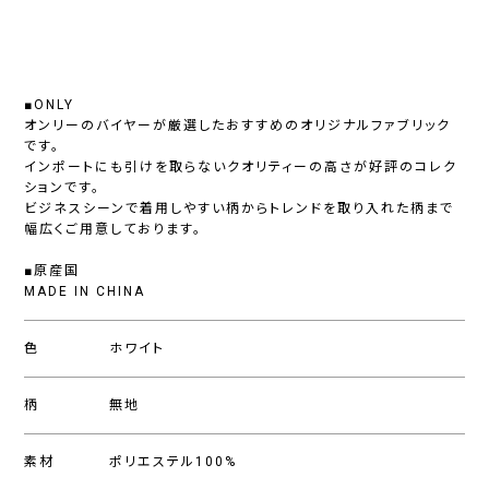
■ONLY
オンリーのバイヤーが厳選したおすすめのオリジナルファブリック
です。
インポートにも引けを取らないクオリティーの高さが好評のコレク
ションです。
ビジネスシーンで着用しやすい柄からトレンドを取り入れた柄まで
幅広くご用意しております。
■原産国
MADE IN CHINA
色
ホワイト
柄
無地
素材
ポリエステル100%