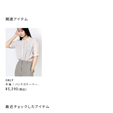
関連アイテム
ONLY
半袖 / バンドカラーベージ
ュブラウス
¥5,390
(税込)
最近チェックしたアイテム