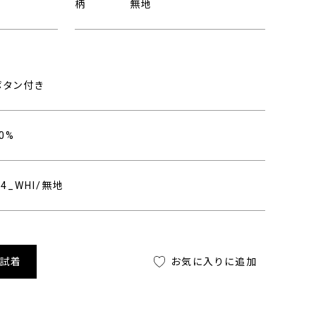
柄
無地
ボタン付き
0%
404_WHI/無地
舗試着
お気に入りに追加