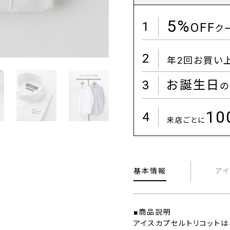
5%
1
OFF
ク
2
年2回お買い
3
お誕生日
の
1
4
来店ごとに
基本情報
ア
■商品説明
アイスカプセルトリコットは