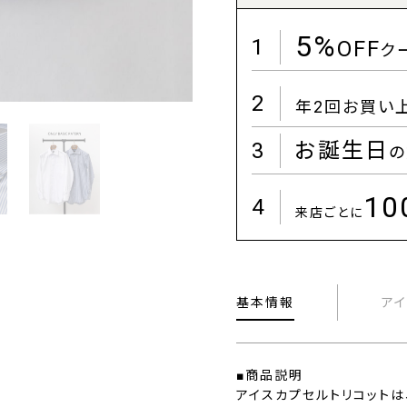
5%
1
OFF
ク
2
年2回お買い
3
お誕生日
の
1
4
来店ごとに
基本情報
ア
■商品説明
アイスカプセルトリコットは