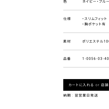
色
ネイビー・ブル
仕様
・スリムフィット
・胸ポケット有
素材
ポリエステル10
品番
1-0056-03-
カートに入れる or 店
納期 : 翌営業日発送