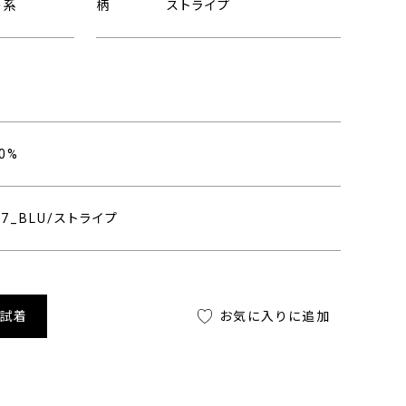
ー系
柄
ストライプ
0%
407_BLU/ストライプ
舗試着
お気に入りに追加