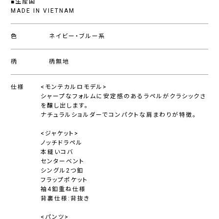
■生産国
MADE IN VIETNAM
色
ネイビー・ブルー系
柄
柄無地
仕様
<モンテカルロモデル>
シャープなフォルムに安定感のあるラペルがクラシックさ
を醸し出します。
ナチュラルショルダーでコンパクトな肩まわりが特徴。
<ジャケット>
ノッチドラペル
本縫いコバ
センターベント
シングル2つ釦
フラップポケット
袖4釦重ね仕様
背裏仕様:背抜き
<パンツ>