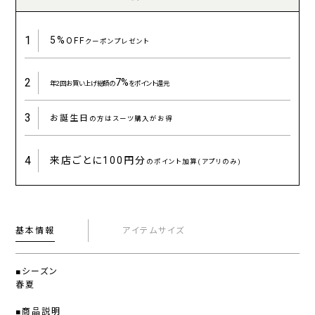
1
5%
OFF
クーポンプレゼント
2
7%
年2回お買い上げ総額の
をポイント還元
3
お誕生日
の方はスーツ購入がお得
4
来店ごとに
100円分
のポイント加算(アプリのみ)
基本情報
アイテムサイズ
■シーズン
春夏
■商品説明