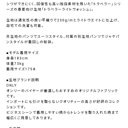
シワができにくく、回復性も高い独自素材を用いた「トラベラー」シリ
ーズの春夏向け生地「トラベラーライトウォッシュ」。
生地は通気性の良い平織りで230g/mとライトウエイトに仕上げ、
自宅での洗濯も可能。
共生地のパンツでスーツスタイル、付属の別生地パンツでジャケパ
ンスタイルが着回しの秘訣。
■モデル着用サイズ
身長183cm
体重73kg
着用サイズ175A
■生地ブランド説明
ONLY
オンリーのバイヤーが厳選したおすすめのオリジナルファブリック
です。
インポートにも引けを取らないクオリティーの高さが好評のコレク
ションです。
ビジネスシーンで着用しやすい柄からトレンドを取り入れた柄まで
幅広くご用意しております。