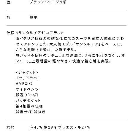
色
ブラウン・ベージュ系
柄
無地
仕様
<サンタルチアゼロモデル>
南イタリア特有の柔軟な仕立てのスーツを日本人体型に合わ
せてアレンジした、大人気モデル「サンタルチア」をベースに、
さらなる軽さを追求した新モデル。
肩パッド不使用のナチュラルな肩周り、さらに毛芯をなくし、オ
ンリー史上最軽量の軽やかさで快適な着心地を実現。
<ジャケット>
ノッチドラペル
AMFコバ
サイドベンツ
段返り3つ釦
パッチポケット
袖4釦重ね仕様
背裏仕様:背抜き
素材
麻45%,綿28%,ポリエステル27%