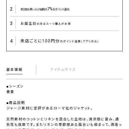
2
7%
年2回お買い上げ総額の
をポイント還元
3
お誕生日
の方はスーツ購入がお得
4
来店ごとに
100円分
のポイント加算(アプリのみ)
基本情報
アイテムサイズ
■シーズン
春夏
■商品説明
ジャージ素材に定評があるローマ社のジャケット。
天然素材のコットンとリネンを混合した生地は、清涼感に富み、通
気性も抜群です。またリネンの季節感ある風合いも相まって、洒落っ