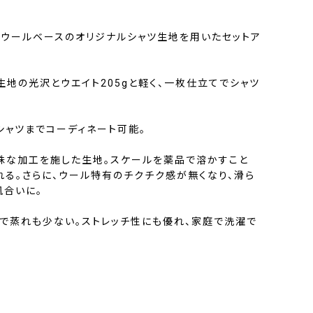
ウールベースのオリジナルシャツ生地を用いたセットア
、生地の光沢とウエイト205gと軽く、一枚仕立てでシャツ
シャツまでコーディネート可能。
殊な加工を施した生地。スケールを薬品で溶かすこと
れる。さらに、ウール特有のチクチク感が無くなり、滑ら
風合いに。
で蒸れも少ない。ストレッチ性にも優れ、家庭で洗濯で