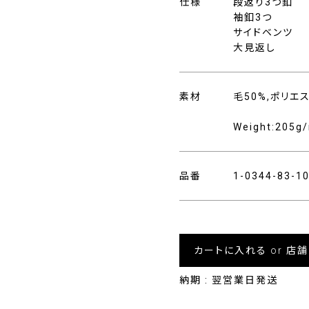
仕様
段返り3つ釦
袖釦3つ
サイドベンツ
大見返し
素材
毛50%,ポリエ
Weight:205g
品番
1-0344-83-
カートに入れる or 店
納期 : 翌営業日発送