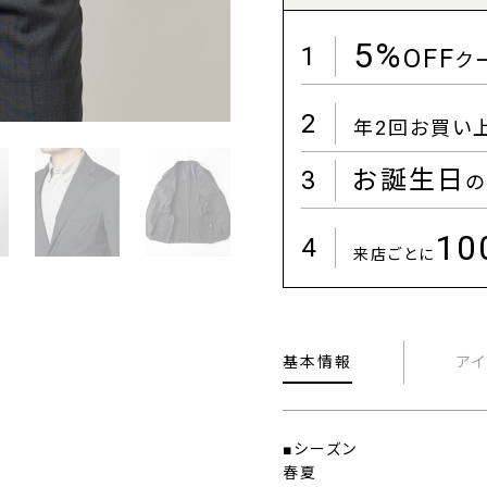
5%
1
OFF
ク
2
年2回お買い
3
お誕生日
の
1
4
来店ごとに
基本情報
ア
■シーズン
春夏