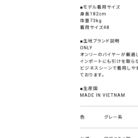
■モデル着用サイズ
身長182cm
体重73kg
着用サイズ48
■生地ブランド説明
ONLY
オンリーのバイヤーが厳選
インポートにも引けを取ら
ビジネスシーンで着用しや
ております。
■生産国
MADE IN VIETNAM
色
グレー系