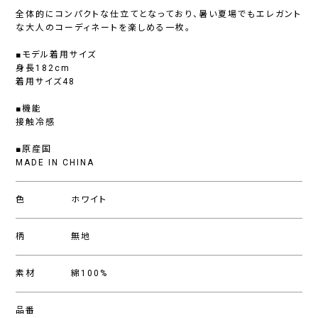
全体的にコンパクトな仕立てとなっており、暑い夏場でもエレガント
な大人のコーディネートを楽しめる一枚。
■モデル着用サイズ
身長182cm
着用サイズ48
■機能
接触冷感
■原産国
MADE IN CHINA
色
ホワイト
柄
無地
素材
綿100%
品番