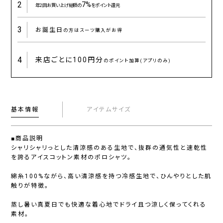
2
7%
年2回お買い上げ総額の
をポイント還元
3
お誕生日
の方はスーツ購入がお得
4
来店ごとに
100円分
のポイント加算(アプリのみ)
基本情報
アイテムサイズ
■商品説明
シャリシャリっとした清涼感のある生地で、抜群の通気性と速乾性
を誇るアイスコットン素材のポロシャツ。
綿糸100%ながら、高い清涼感を持つ冷感生地で、ひんやりとした肌
触りが特徴。
蒸し暑い真夏日でも快適な着心地でドライ且つ涼しく保ってくれる
素材。