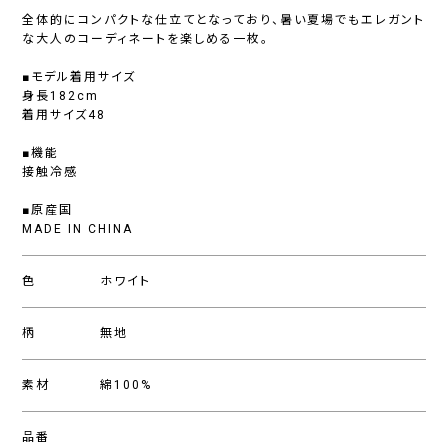
全体的にコンパクトな仕立てとなっており、暑い夏場でもエレガント
な大人のコーディネートを楽しめる一枚。
■モデル着用サイズ
身長182cm
着用サイズ48
■機能
接触冷感
■原産国
MADE IN CHINA
色
ホワイト
柄
無地
素材
綿100%
品番