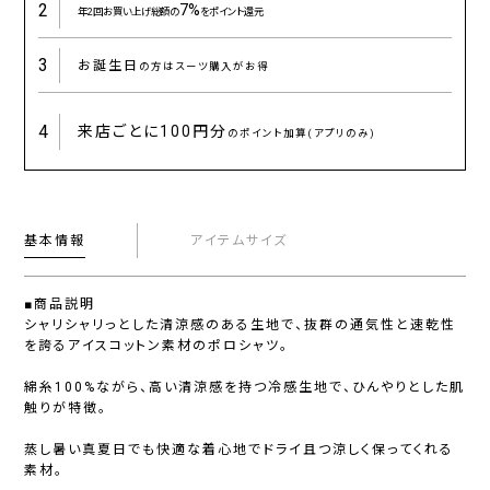
2
7%
年2回お買い上げ総額の
をポイント還元
3
お誕生日
の方はスーツ購入がお得
4
来店ごとに
100円分
のポイント加算(アプリのみ)
基本情報
アイテムサイズ
■商品説明
シャリシャリっとした清涼感のある生地で、抜群の通気性と速乾性
を誇るアイスコットン素材のポロシャツ。
綿糸100%ながら、高い清涼感を持つ冷感生地で、ひんやりとした肌
触りが特徴。
蒸し暑い真夏日でも快適な着心地でドライ且つ涼しく保ってくれる
素材。