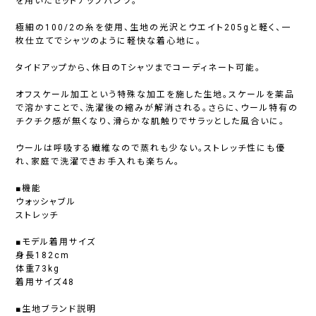
を用いたセットアップパンツ。
極細の100/2の糸を使用、生地の光沢とウエイト205gと軽く、一
枚仕立てでシャツのように軽快な着心地に。
タイドアップから、休日のTシャツまでコーディネート可能。
オフスケール加工という特殊な加工を施した生地。スケールを薬品
で溶かすことで、洗濯後の縮みが解消される。さらに、ウール特有の
チクチク感が無くなり、滑らかな肌触りでサラッとした風合いに。
ウールは呼吸する繊維なので蒸れも少ない。ストレッチ性にも優
れ、家庭で洗濯できお手入れも楽ちん。
■機能
ウォッシャブル
ストレッチ
■モデル着用サイズ
身長182cm
体重73kg
着用サイズ48
■生地ブランド説明