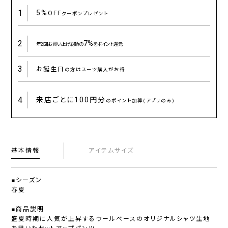
1
5%
OFF
クーポンプレゼント
2
7%
年2回お買い上げ総額の
をポイント還元
3
お誕生日
の方はスーツ購入がお得
4
来店ごとに
100円分
のポイント加算(アプリのみ)
基本情報
アイテムサイズ
■シーズン
春夏
■商品説明
盛夏時期に人気が上昇するウールベースのオリジナルシャツ生地