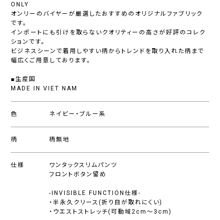
ONLY
オンリーのバイヤーが厳選したおすすめのオリジナルファブリック
です。
インポートにも引けを取らないクオリティーの高さが好評のコレク
ションです。
ビジネスシーンで着用しやすい柄からトレンドを取り入れた柄まで
幅広くご用意しております。
■生産国
MADE IN VIET NAM
色
ネイビー・ブルー系
柄
柄無地
仕様
ワンタックスリムパンツ
フロントボタン留め
-INVISIBLE FUNCTION仕様-
・半永久クリース(折り目が取れにくい)
・ウエストストレッチ(可動域2cm〜3cm)