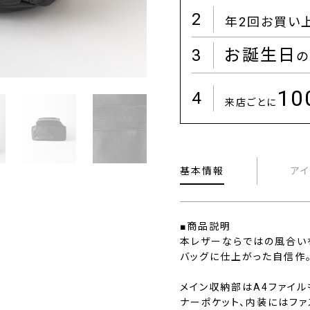
2
年2回お買い
3
お誕生日
の
1
4
来店ごとに
基本情報
ア
■商品説明
本レザーならではの風合い
バッグに仕上がった自信作
メイン収納部はA4ファイ
ナーポケット、内装にはファ