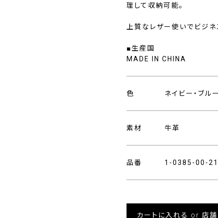
理して収納可能。
上質なレザー使いでビジネ
■生産国
MADE IN CHINA
色
ネイビー・ブル
素材
牛革
品番
1-0385-00-
カートに入れる or 店