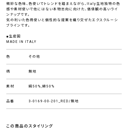
微妙な色味、色使いでトレンドを踏まえながら、Italy生地独特の色
感や素材使いで他にはない本物志向に向けた、価値観の高いライ
ンナップです。
気の利いた色柄使いと個性的な提案を織り交ぜたエクスクルーシ
ブラインです。
■生産国
MADE IN ITALY
色
その他
柄
無地
素材
絹50%,綿50%
品番
3-0169-00-201_RED/無地
この商品のスタイリング