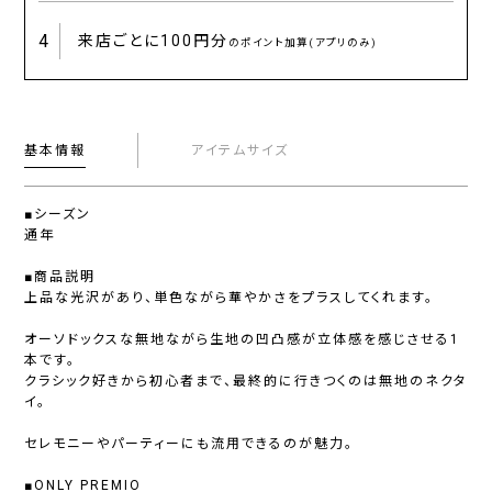
4
来店ごとに
100円分
のポイント加算(アプリのみ)
基本情報
アイテムサイズ
■シーズン
通年
■商品説明
上品な光沢があり、単色ながら華やかさをプラスしてくれます。
オーソドックスな無地ながら生地の凹凸感が立体感を感じさせる1
本です。
クラシック好きから初心者まで、最終的に行きつくのは無地のネクタ
イ。
セレモニーやパーティーにも流用できるのが魅力。
■ONLY PREMIO