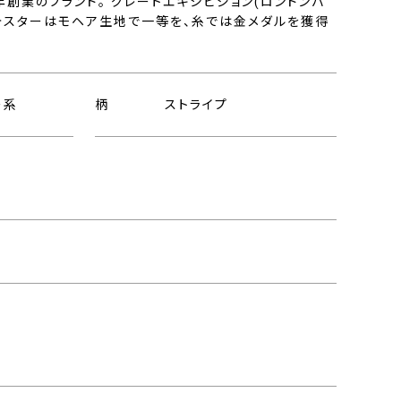
9年創業のブランド。 グレートエキシビジョン(ロンドンバ
フォスターはモヘア生地で一等を、糸では金メダルを獲得
ー系
柄
ストライプ