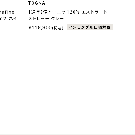
TOGNA
afine
【通年】伊トーニャ 120's エストラート
ライプ ネイ
ストレッチ グレー
¥118,800
インビジブル仕様対象
(税込)