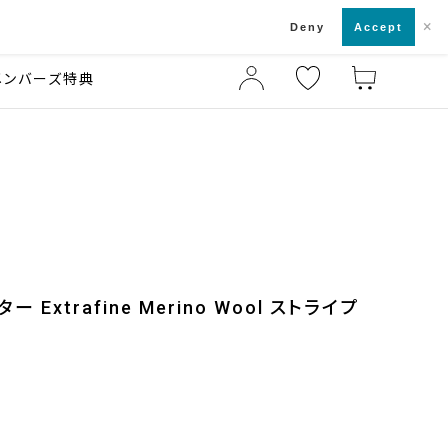
×
店舗一覧・来店予約
ド
Deny
Accept
メンバーズ特典
Extrafine Merino Wool ストライプ