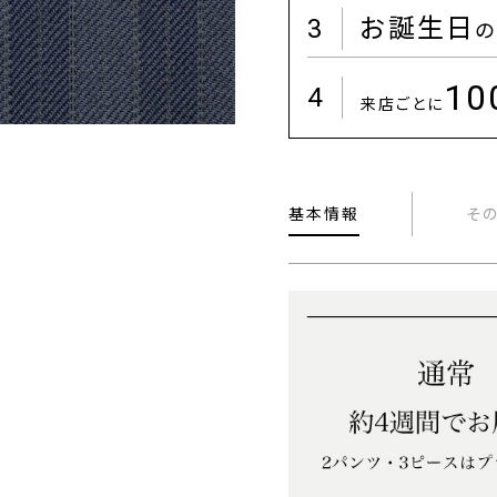
3
お誕生日
の
1
4
来店ごとに
基本情報
そ