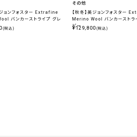
その他
ョンフォスター Extrafine
【秋冬】英ジョンフォスター Extr
 Wool バンカーストライプ グレ
Merino Wool バンカースト
ビー
0
¥129,800
(税込)
(税込)