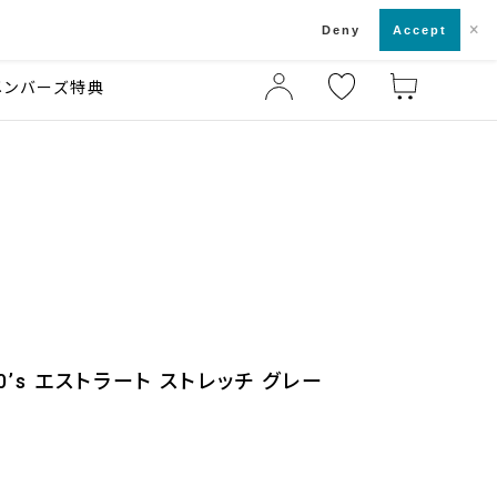
×
店舗一覧・来店予約
ド
Deny
Accept
メンバーズ特典
0’s エストラート ストレッチ グレー