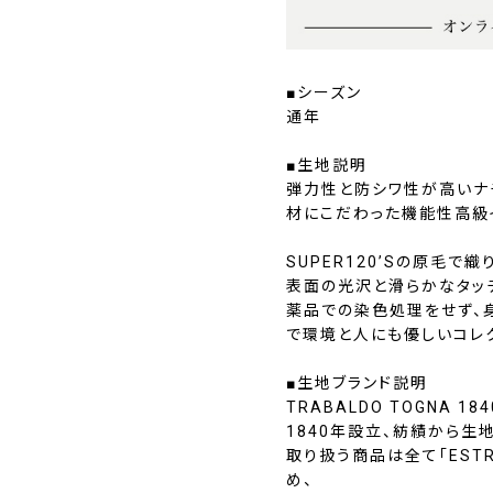
■シーズン
通年
■生地説明
弾力性と防シワ性が高いナ
材にこだわった機能性高級
SUPER120’Sの原毛で織
表面の光沢と滑らかなタッ
薬品での染色処理をせず、
で環境と人にも優しいコレク
■生地ブランド説明
TRABALDO TOGNA 184
1840年設立、紡績から生
取り扱う商品は全て「EST
め、