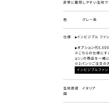
非常に着用しやすい生地で
色
グレー系
仕様
■インビジブル ファ
■オプション代5,50
※こちらの仕様にす
ョン」の商品を一緒
※2パンツご注文の
インビジブルファン
生地原産
イタリア
国