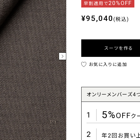
20%OFF
早割適用で
¥95,040
(税込)
スーツを作る
お気に入りに追加
オンリーメンバーズ4
5%
1
OFF
ク
2
年2回お買い