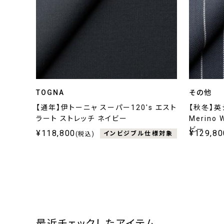
TOGNA
その他
【通年】伊トーニャ スーパー120's エスト
【秋冬】英ジ
ラート ストレッチ ネイビー
Merino
ビー
¥118,800
¥129,80
インビジブル仕様対象
(税込)
最近チェックしたアイテム