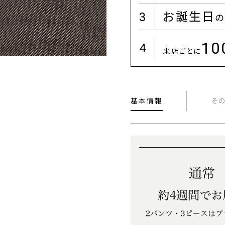
3
お誕生日
の
1
4
来店ごとに
基本情報
そ