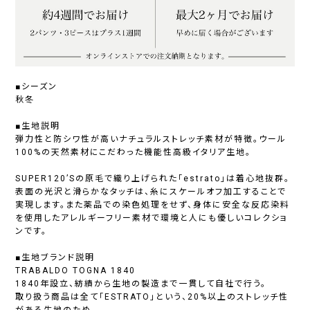
■シーズン
秋冬
■生地説明
弾力性と防シワ性が高いナチュラルストレッチ素材が特徴。ウール
100%の天然素材にこだわった機能性高級イタリア生地。
SUPER120’Sの原毛で織り上げられた「estrato」は着心地抜群。
表面の光沢と滑らかなタッチは、糸にスケールオフ加工することで
実現します。また薬品での染色処理をせず、身体に安全な反応染料
を使用したアレルギーフリー素材で環境と人にも優しいコレクショ
ンです。
■生地ブランド説明
TRABALDO TOGNA 1840
1840年設立、紡績から生地の製造まで一貫して自社で行う。
取り扱う商品は全て「ESTRATO」という、20%以上のストレッチ性