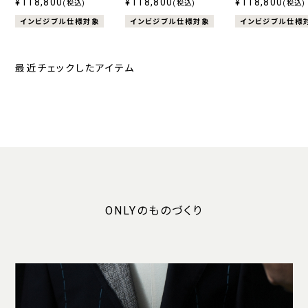
120's エストラート ストレ
¥118,800
120's エストラート ストレ
¥118,800
エストラート ストレ
¥118,800
(税込)
(税込)
(税込)
ッチ バーズアイ ネイビー
ッチ ネイビー
レー
インビジブル仕様対象
インビジブル仕様対象
インビジブル仕様
最近チェックしたアイテム
ONLYのものづくり