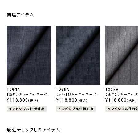
関連アイテム
TOGNA
TOGNA
TOGNA
【通年】伊トーニャ スーパー
【秋冬】伊トーニャ スーパー
【通年】伊トーニャ 
120's エストラート ストレ
¥118,800
120's エストラート ストレ
¥118,800
120's エストラー
¥118,800
(税込)
(税込)
(税込)
ッチ グレンチェック ネイビ
ッチ バーズアイ ネイビー
ッチ ストライプ グ
インビジブル仕様対象
インビジブル仕様対象
インビジブル仕様
ー
最近チェックしたアイテム