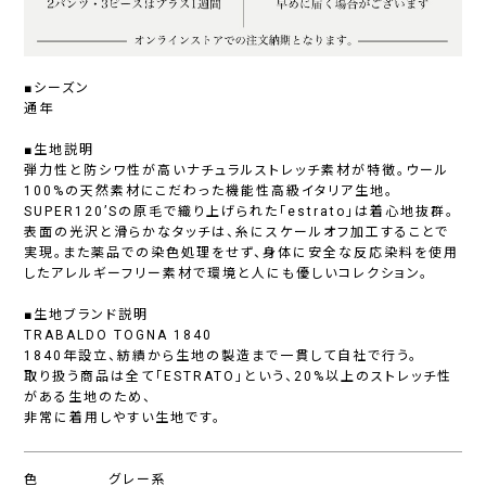
■シーズン
通年
■生地説明
弾力性と防シワ性が高いナチュラルストレッチ素材が特徴。ウール
100%の天然素材にこだわった機能性高級イタリア生地。
SUPER120’Sの原毛で織り上げられた「estrato」は着心地抜群。
表面の光沢と滑らかなタッチは、糸にスケールオフ加工することで
実現。また薬品での染色処理をせず、身体に安全な反応染料を使用
したアレルギーフリー素材で環境と人にも優しいコレクション。
■生地ブランド説明
TRABALDO TOGNA 1840
1840年設立、紡績から生地の製造まで一貫して自社で行う。
取り扱う商品は全て「ESTRATO」という、20%以上のストレッチ性
がある生地のため、
非常に着用しやすい生地です。
色
グレー系