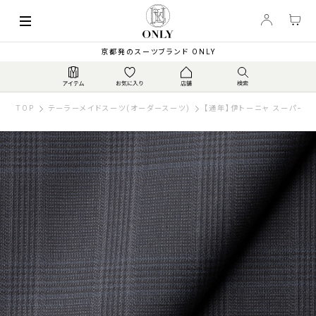
京都発のスーツブランド ONLY
TOP
テーラーメイドスーツ(オーダースーツ)
【通年】伊トーニャ スーパー12