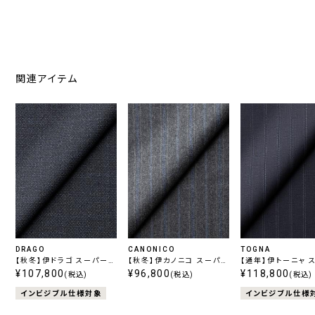
関連アイテム
DRAGO
CANONICO
TOGNA
【秋冬】伊ドラゴ スーパー
【秋冬】伊カノニコ スーパー
【通年】伊トーニャ 
130's スイング ネイビー
¥107,800
120’フランネル ストライプ
¥96,800
120's エストラー
¥118,800
(税込)
(税込)
(税込)
グレー
ッチ ストライプ ネ
インビジブル仕様対象
インビジブル仕様