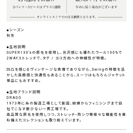
■シーズン
秋冬
■生地説明
SUPER130’sの原毛を使用し、光沢感にも優れたウール100%で
2WAYストレッチで、タテ / ヨコ方向への伸縮性が特徴。
凹凸を感じるヴィンテージな表情でありながら、Swingの特徴を活
かした高級感と快適性もあることから、スーツはもちろんジャケット
単品にもおすすめ。
■生地ブランド説明
DRAGO
1973年に糸の製造工場として創設、紡績からフィニシングまで自
社でこなす数少ない一貫工場です。
高品質な原毛を使用しつつ、ストレッチ・防シワ等様々な機能性を兼
ね備えたコレクションも取り揃えています。