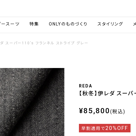
会社情報
採用情報
ご利用ガイ
ダースーツ
特集
ONLYのものづくり
スタイリング
ダ スーパー110’s フランネル ストライプ グレー
REDA
【秋冬】伊レダ スーパー
¥85,800
(税込)
20%OFF
早割適用で