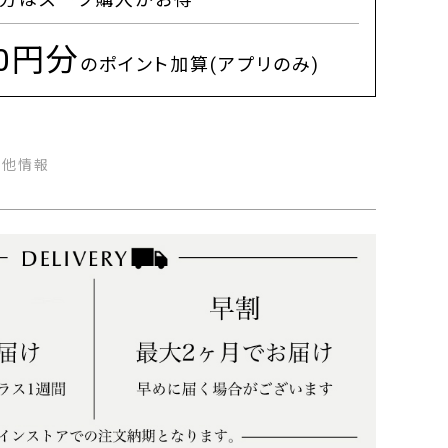
00円分
のポイント加算(アプリのみ)
の他情報