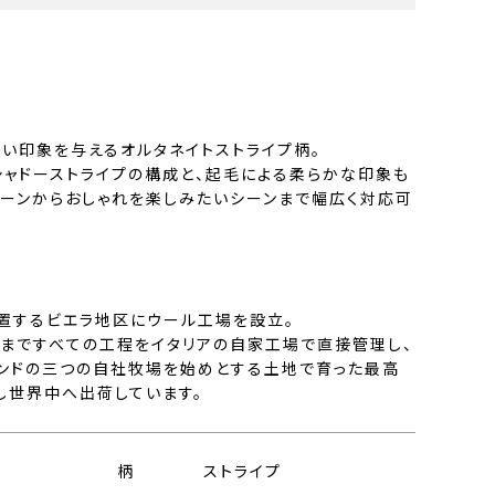
高い印象を与えるオルタネイトストライプ柄。
シャドーストライプの構成と、起毛による柔らかな印象も
シーンからおしゃれを楽しみたいシーンまで幅広く対応可
位置するビエラ地区にウール工場を設立。
まですべての工程をイタリアの自家工場で直接管理し、
ンドの三つの自社牧場を始めとする土地で育った最高
し世界中へ出荷しています。
柄
ストライプ