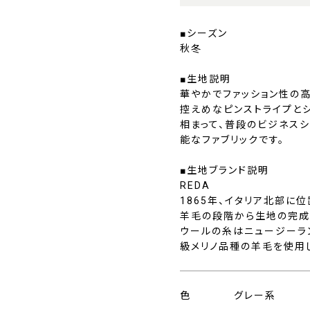
■シーズン
秋冬
■生地説明
華やかでファッション性の
控えめなピンストライプと
相まって、普段のビジネス
能なファブリックです。
■生地ブランド説明
REDA
1865年、イタリア北部に
羊毛の段階から生地の完成
ウールの糸はニュージーラ
級メリノ品種の羊毛を使用
色
グレー系