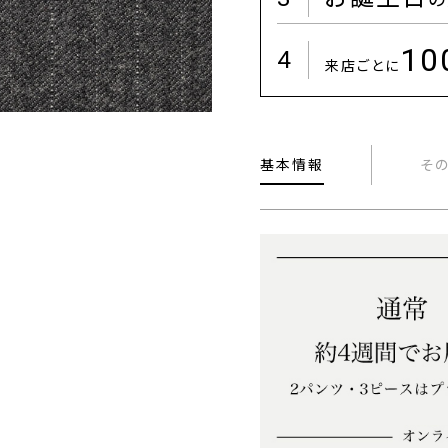
1
4
来店ごとに
基本情報
そ