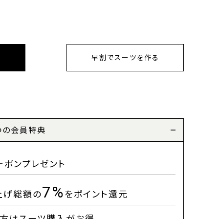
早割でスーツを作る
つの会員特典
ーポンプレゼント
7%
上げ総額の
をポイント還元
方はスーツ購入がお得