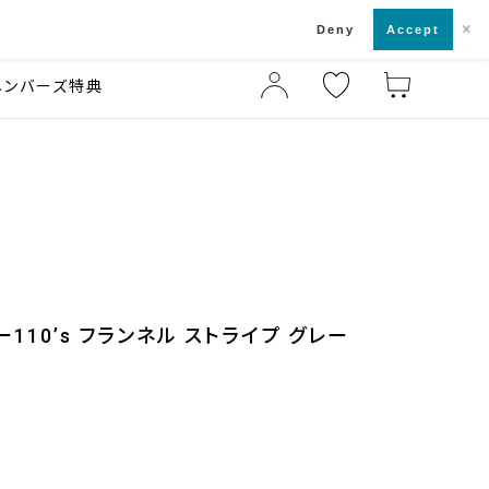
×
店舗一覧・来店予約
ド
Deny
Accept
メンバーズ特典
110’s フランネル ストライプ グレー