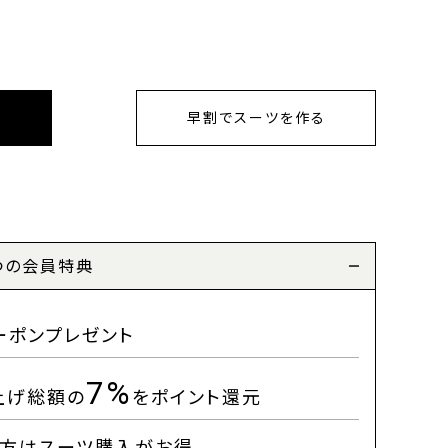
早割でスーツを作る
つの会員特典
ーポンプレゼント
7%
上げ総額の
をポイント還元
方はスーツ購入がお得