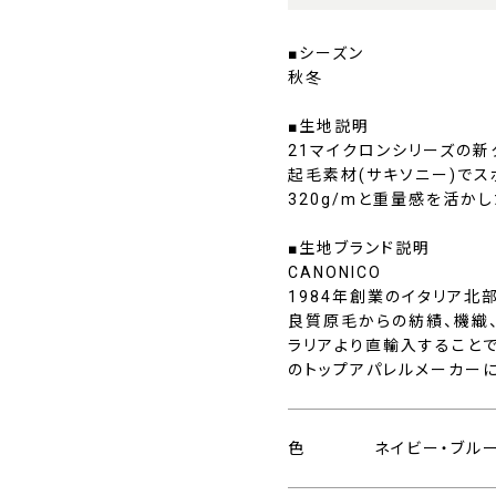
■シーズン
秋冬
■生地説明
21マイクロンシリーズの新
起毛素材(サキソニー)でス
320g/mと重量感を活か
■生地ブランド説明
CANONICO
1984年創業のイタリア北
良質原毛からの紡績、機織
ラリアより直輸入すること
のトップアパレルメーカー
色
ネイビー・ブル