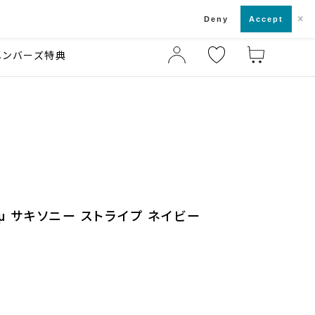
×
店舗一覧・来店予約
ド
Deny
Accept
メンバーズ特典
1μ サキソニー ストライプ ネイビー