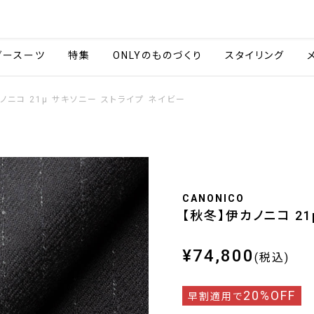
会社情報
採用情報
ご利用ガイ
ダースーツ
特集
ONLYのものづくり
スタイリング
ノニコ 21μ サキソニー ストライプ ネイビー
CANONICO
【秋冬】伊カノニコ 2
¥74,800
(税込)
20%OFF
早割適用で