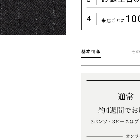
1
4
来店ごとに
基本情報
そ