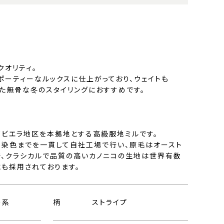
クオリティ。
ポーティーなルックスに仕上がっており、ウェイトも
した無骨な冬のスタイリングにおすすめです。
部ビエラ地区を本拠地とする高級服地ミルです。
、染色までを一貫して自社工場で行い、原毛はオースト
で、クラシカルで品質の高いカノニコの生地は世界有数
にも採用されております。
ー系
柄
ストライプ