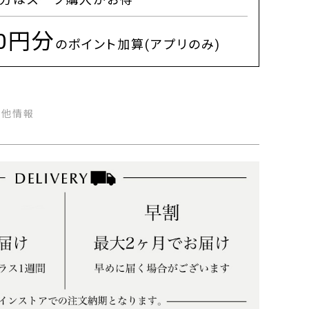
00円分
のポイント加算(アプリのみ)
の他情報