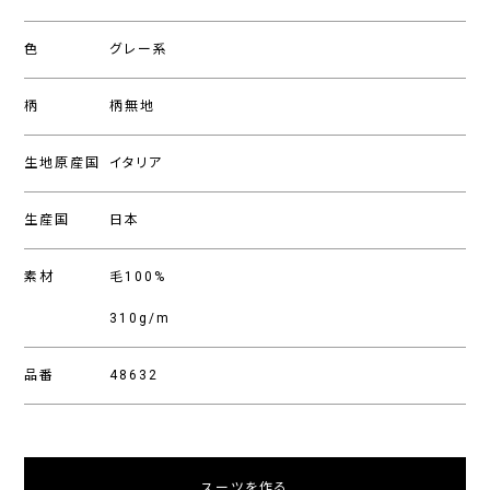
色
グレー系
柄
柄無地
生地原産国
イタリア
生産国
日本
素材
毛100%
310g/m
品番
48632
スーツを作る