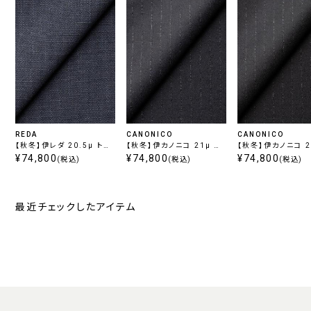
REDA
CANONICO
CANONICO
【秋冬】伊レダ 20.5μ トロ
【秋冬】伊カノニコ 21μ サ
【秋冬】伊カノニコ 2
ピカル ブルー
¥74,800
キソニー ストライプ ブルー
¥74,800
キソニー ストライプ
¥74,800
(税込)
(税込)
(税込)
ー
最近チェックしたアイテム