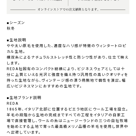
■シーズン
秋冬
■生地説明
やや太い原毛を使用した、適度なハリ感が特徴のウィンタートロピ
カル生地。
横双糸によるナチュラルストレッチ性と防シワ性があり、仕立て映え
します。
REDA社固有のコンパクト紡績により、ビジネスウェアとしては十
分に上質といえる光沢と強度を備え持つ汎用性の高いクオリティを
持った生地ながら、ヴィンテージ感の漂う柄無地で個性を演出。幅
広いビジネスマンにおすすめの生地です。
■生地ブランド説明
REDA
1865年、イタリア北部に位置するビエラ地区にウール工場を設立。
羊毛の段階から生地の完成まですべての工程をイタリアの自家工
場で直接管理し、ウールの糸はニュージーランドの三つの自社牧場
を始めとする土地で育った最高級メリノ品種の羊毛を使用し世界中
へ出荷しています。