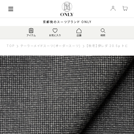
京都発のスーツブランド ONLY
TOP
テーラーメイドスーツ(オーダースーツ)
【秋冬】伊レダ 20.5μ トロピ