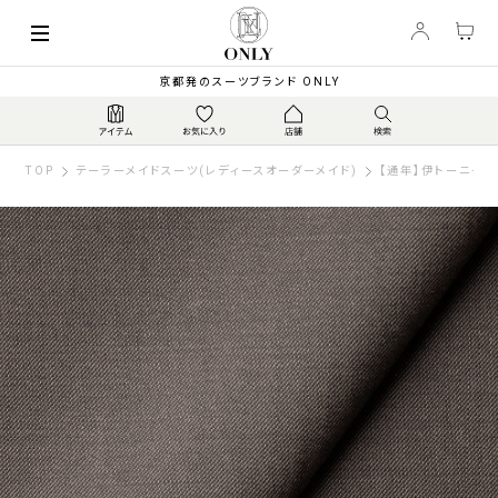
京都発のスーツブランド ONLY
TOP
テーラーメイドスーツ(レディースオーダーメイド)
【通年】伊トーニャ ス