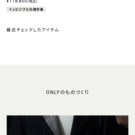
120's エストラート ストレ
¥118,800
バンカーストライプ ネイビ
バンカーストライプ 
(税込)
ッチ ネイビー
ー
インビジブル仕様対象
最近チェックしたアイテム
ONLYのものづくり