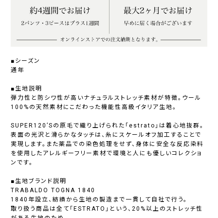
■シーズン
通年
■生地説明
弾力性と防シワ性が高いナチュラルストレッチ素材が特徴。ウール
100%の天然素材にこだわった機能性高級イタリア生地。
SUPER120’Sの原毛で織り上げられた「estrato」は着心地抜群。
表面の光沢と滑らかなタッチは、糸にスケールオフ加工することで
実現します。また薬品での染色処理をせず、身体に安全な反応染料
を使用したアレルギーフリー素材で環境と人にも優しいコレクショ
ンです。
■生地ブランド説明
TRABALDO TOGNA 1840
1840年設立、紡績から生地の製造まで一貫して自社で行う。
取り扱う商品は全て「ESTRATO」という、20%以上のストレッチ性