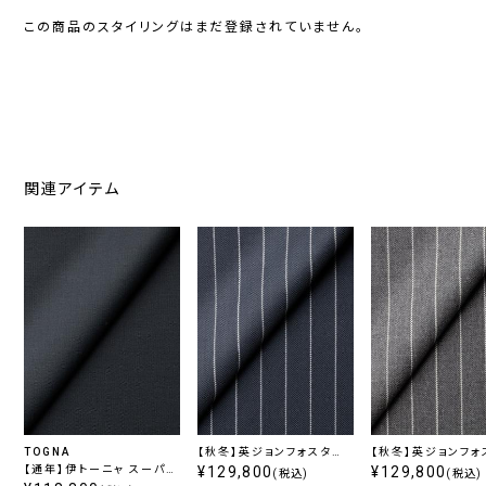
この商品のスタイリングはまだ登録されていません。
関連アイテム
TOGNA
【秋冬】英ジョンフォスター
【秋冬】英ジョンフォ
【通年】伊トーニャ スーパー
Extrafine Merino Wool
¥129,800
Extrafine Merin
¥129,800
(税込)
(税込)