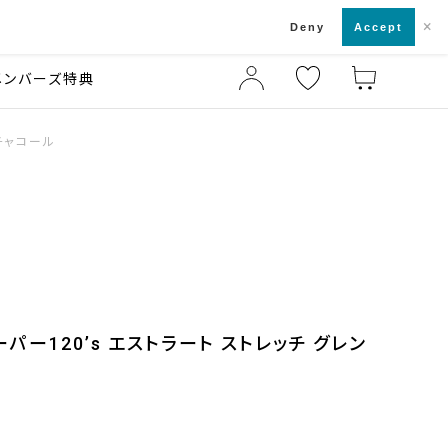
×
店舗一覧・来店予約
ド
Deny
Accept
メンバーズ特典
チャコール
パー120’s エストラート ストレッチ グレン