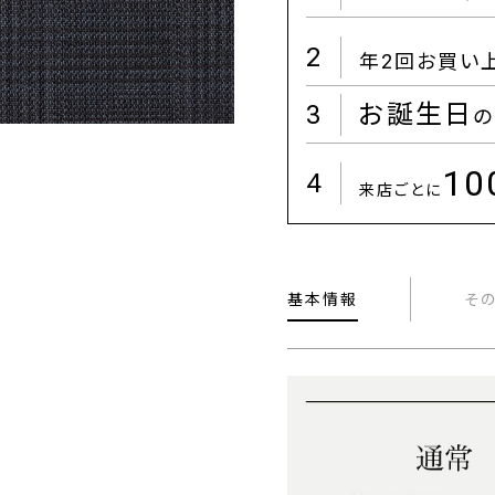
2
年2回お買い
3
お誕生日
の
1
4
来店ごとに
基本情報
そ