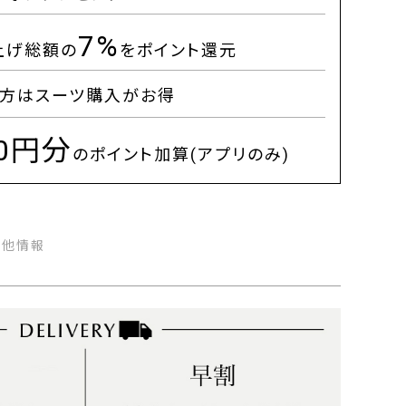
7%
上げ総額の
をポイント還元
方はスーツ購入がお得
00円分
のポイント加算(アプリのみ)
の他情報