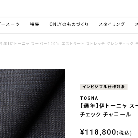
会社情報
採用情報
ご利用ガイ
ダースーツ
特集
ONLYのものづくり
スタイリング
通年】伊トーニャ スーパー120’s エストラート ストレッチ グレンチェック 
インビジブル仕様対象
TOGNA
【通年】伊トーニャ スー
チェック チャコール
¥118,800
(税込)