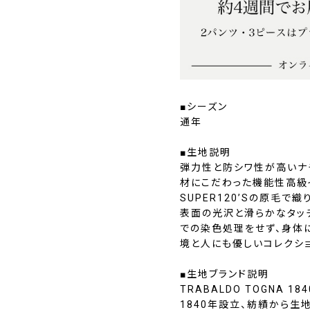
■シーズン
通年
■生地説明
弾力性と防シワ性が高いナ
材にこだわった機能性高級
SUPER120’Sの原毛で織
表面の光沢と滑らかなタッ
での染色処理をせず、身体
境と人にも優しいコレクショ
■生地ブランド説明
TRABALDO TOGNA 184
1840年設立、紡績から生