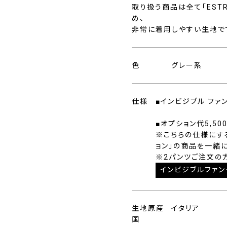
取り扱う商品は全て「EST
め、
非常に着用しやすい生地で
色
グレー系
仕様
■インビジブル ファ
■オプション代5,50
※こちらの仕様にす
ョン」の商品を一緒
※2パンツご注文の
インビジブルファン
生地原産
イタリア
国