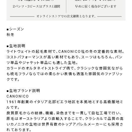
■シーズン
秋冬
■生地説明
ライトウェイトの起毛素材で、CANONICO社の冬の定番的な素材。
コストパフォーマンスが高い素材でもあり、スーツはもちろん、パン
ツ単品やジャケット単品にも適した生地。
カラードのオルタネイトストライプ柄で、クラシックな雰囲気ながら
も梳毛フラノならではの柔らかい表情も洒落た雰囲気のファブリッ
クです。
■生地ブランド説明
CANONICO
1961年創業のイタリア北部ビエラ地区を本拠地とする高級服地ミ
ルです。
良質原毛からの紡績、機織、染色までを一貫して自社工場で行い、
原毛はオーストラリアより直輸入することで、クラシカルで品質の高
いカノニコの生地は世界有数のトップアパレルメーカーにも採用さ
れております。