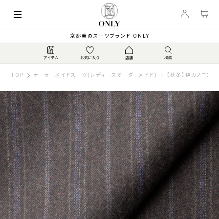
京都発のスーツブランド ONLY
TOP
テーラーメイドスーツ(レディースオーダーメイド)
【秋冬】伊カノニコ 