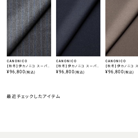
CANONICO
CANONICO
CANONICO
【秋冬】伊カノニコ スーパー
【秋冬】伊カノニコ スーパー
【秋冬】伊カノニコ 
120’フランネル ストライプ
¥96,800
120’フランネル ネイビー
¥96,800
120’フランネル ベ
¥96,800
(税込)
(税込)
(税込)
グレー
最近チェックしたアイテム