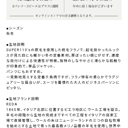
■シーズン
秋冬
■生地説明
SUPER110’sの原毛を使用した梳毛フラノで、起毛掛かったルック
スが見た目にも暖かい冬の定番素材。厚ぼったい感じがせず、適度
な目付けによる快適性が特徴。独特のしなやかさと滑らかな肌触り
が印象的で、単品ジャケット、
パンツにもおすすめ。
一見無地見えする定番千鳥柄ですが、フラノ特有の柔らかでラグジ
ュアリーな風合いが、スーツを着慣れた大人のビジネスパーソンに
ピッタリ。
■生地ブランド説明
REDA
1865年、イタリア北部に位置するビエラ地区にウール工場を設立。
羊毛の段階から生地の完成まですべての工程をイタリアの自家工
場で直接管理し、ウールの糸はニュージーランドの三つの自社牧場
を始めとする土地で育った最高級メリノ品種の羊毛を使用し世界中