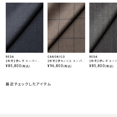
REDA
CANONICO
REDA
【秋冬】伊レダ スーパー
【秋冬】伊カノニコ スーパー
【秋冬】伊レダ スー
110’s フランネル チェック
¥85,800
120's ウィンドウペン ブ
¥96,800
110’s フランネル
¥85,800
(税込)
(税込)
(税込)
ネイビー
ラウン
プ グレー
最近チェックしたアイテム