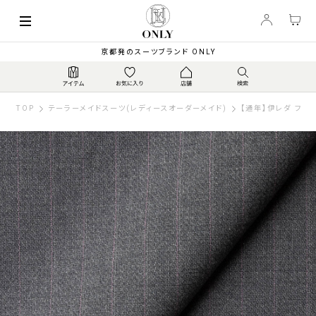
京都発のスーツブランド ONLY
TOP
テーラーメイドスーツ(レディースオーダーメイド)
【通年】伊レダ フレク