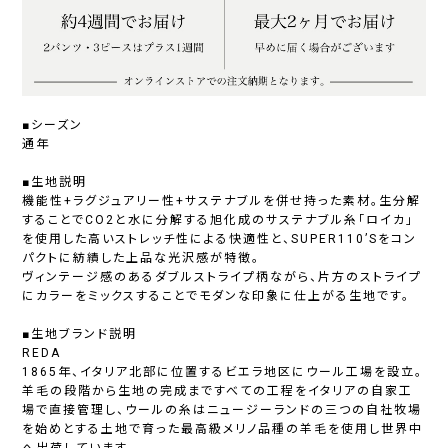
■シーズン
通年
■生地説明
機能性+ラグジュアリー性+サステナブルを併せ持った素材。生分解
することでCO2と水に分解する旭化成のサステナブル糸「ロイカ」
を使用した高いストレッチ性による快適性と、SUPER110’Sをコン
パクトに紡績した上品な光沢感が特徴。
ヴィンテージ感のあるダブルストライプ柄ながら、片方のストライプ
にカラーをミックスすることでモダンな印象に仕上がる生地です。
■生地ブランド説明
REDA
1865年、イタリア北部に位置するビエラ地区にウール工場を設立。
羊毛の段階から生地の完成まですべての工程をイタリアの自家工
場で直接管理し、ウールの糸はニュージーランドの三つの自社牧場
を始めとする土地で育った最高級メリノ品種の羊毛を使用し世界中