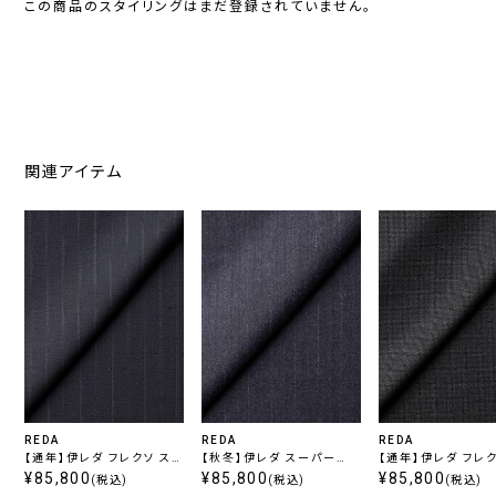
この商品のスタイリングはまだ登録されていません。
関連アイテム
REDA
REDA
REDA
【通年】伊レダ フレクソ スト
【秋冬】伊レダ スーパー
【通年】伊レダ フレク
レッチ スーパー110’s スト
¥85,800
110’s フランネル ストライ
¥85,800
レッチ スーパー110
¥85,800
(税込)
(税込)
(税込)
ライプ ネイビー
プ ネイビー
ック チャコール