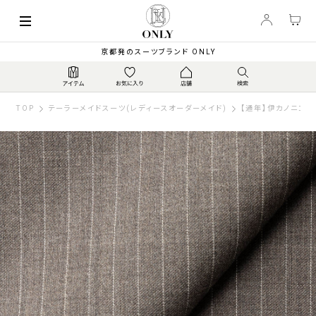
京都発のスーツブランド ONLY
TOP
テーラーメイドスーツ(レディースオーダーメイド)
【通年】伊カノニコ 2