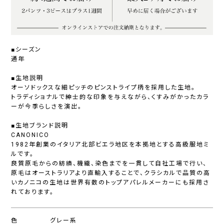
■シーズン
通年
■生地説明
オーソドックスな細ピッチのピンストライプ柄を採用した生地。
トラディショナルで紳士的な印象を与えながら、くすみがかったカラ
ーが今季らしさを演出。
■生地ブランド説明
CANONICO
1982年創業のイタリア北部ビエラ地区を本拠地とする高級服地ミ
ルです。
良質原毛からの紡績、機織、染色までを一貫して自社工場で行い、
原毛はオーストラリアより直輸入することで、クラシカルで品質の高
いカノニコの生地は世界有数のトップアパレルメーカーにも採用さ
れております。
色
グレー系