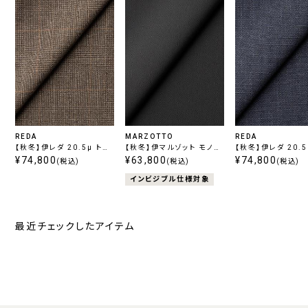
REDA
MARZOTTO
REDA
【秋冬】伊レダ 20.5μ トロ
【秋冬】伊マルゾット モノス
【秋冬】伊レダ 20.5
ピカル グレンチェック ブラ
¥74,800
トレッチ ブラック
¥63,800
ピカル ブルー
¥74,800
(税込)
(税込)
(税込)
ウン
インビジブル仕様対象
最近チェックしたアイテム