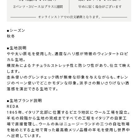
■シーズン
秋冬
■生地説明
やや太い原毛を使用した、適度なハリ感が特徴のウィンタートロピ
カル生地。
横双糸によるナチュラルストレッチ性と防シワ性があり、仕立て映え
します。
杢糸使いのグレンチェック柄が無骨な印象を与えながらも、オレン
ジのペーン使いでどこかモダンな印象。派手さの無いさりげない洒
落感を演出できる生地です。
■生地ブランド説明
REDA
1865年、イタリア北部に位置するビエラ地区にウール工場を設立。
羊毛の段階から生地の完成まですべての工程をイタリアの自家工
場で直接管理し、ウールの糸はニュージーランドの三つの自社牧場
を始めとする土地で育った最高級メリノ品種の羊毛を使用し世界中
へ出荷しています。