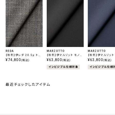
REDA
MARZOTTO
MARZOTTO
【秋冬】伊レダ 20.5μ トロ
【秋冬】伊マルゾット モノス
【秋冬】伊マルゾット
ピカル グレンチェック グレ
¥74,800
トレッチ ブラック
¥63,800
トレッチ ブルー
¥63,800
(税込)
(税込)
(税込)
ー
インビジブル仕様対象
インビジブル仕様
最近チェックしたアイテム