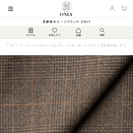
京都発のスーツブランド ONLY
TOP
テーラーメイドスーツ(レディースオーダーメイド)
【秋冬】伊レダ 20.