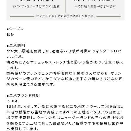
■シーズン
秋冬
■生地説明
やや太い原毛を使用した、適度なハリ感が特徴のウィンタートロピ
カル生地。
横双糸によるナチュラルストレッチ性と防シワ性があり、仕立て映え
します。
杢糸使いのグレンチェック柄が無骨な印象を与えながらも、オレン
ジのペーン使いでどこかモダンな印象。派手さの無いさりげない洒
落感を演出できる生地です。
■生地ブランド説明
REDA
1865年、イタリア北部に位置するビエラ地区にウール工場を設立。
羊毛の段階から生地の完成まですべての工程をイタリアの自家工
場で直接管理し、ウールの糸はニュージーランドの三つの自社牧場
を始めとする土地で育った最高級メリノ品種の羊毛を使用し世界中
へ出荷しています。