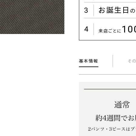
3
お誕生日
の
1
4
来店ごとに
基本情報
そ