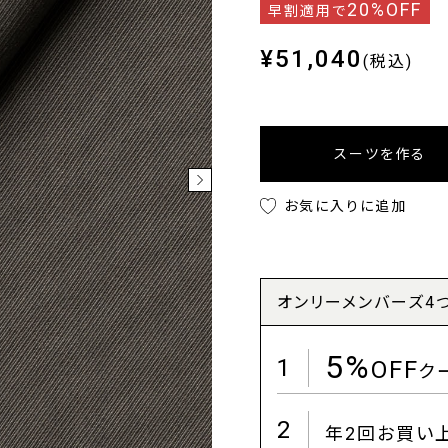
20%OFF
早割適用で
¥51,040
(税込)
スーツを作る
お気に入りに追加
オンリーメンバーズ4
5%
1
OFF
ク
2
年2回お買い