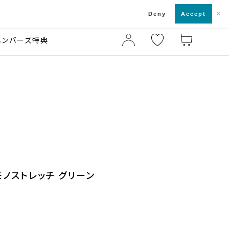
×
店舗一覧・来店予約
ド
Deny
Accept
メンバーズ特典
モノストレッチ グリーン