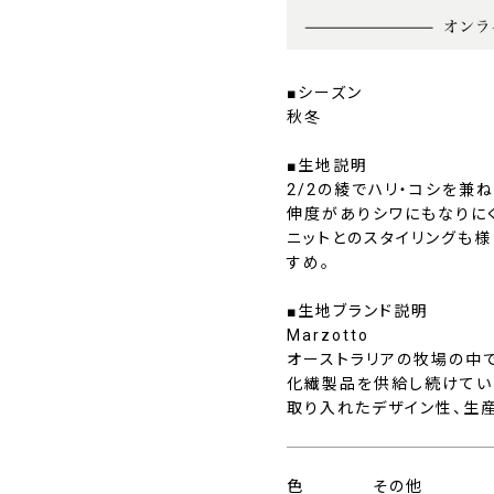
■シーズン
秋冬
■生地説明
2/2の綾でハリ・コシを兼
伸度がありシワにもなりに
ニットとのスタイリングも
すめ。
■生地ブランド説明
Marzotto
オーストラリアの牧場の中
化繊製品を供給し続けていま
取り入れたデザイン性、生
色
その他