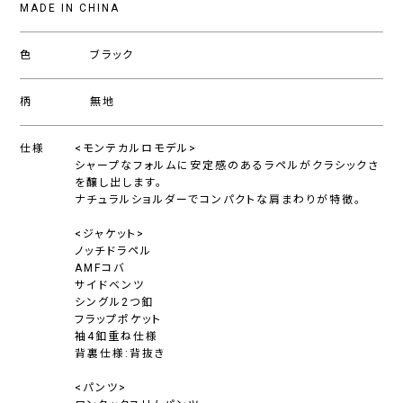
MADE IN CHINA
色
ブラック
柄
無地
仕様
<モンテカルロモデル>
シャープなフォルムに安定感のあるラペルがクラシックさ
を醸し出します。
ナチュラルショルダーでコンパクトな肩まわりが特徴。
<ジャケット>
ノッチドラペル
AMFコバ
サイドベンツ
シングル2つ釦
フラップポケット
袖4釦重ね仕様
背裏仕様:背抜き
<パンツ>