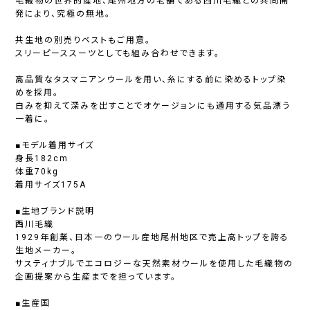
毛織物の世界的産地、尾州地方の老舗である西川毛織との共同開
発により、究極の無地。
共生地の別売りベストもご用意。
スリーピーススーツとしても組み合わせできます。
高品質なタスマニアンウールを用い、糸にする前に染めるトップ染
めを採用。
白みを抑えて深みを出すことでオケージョンにも通用する気品漂う
一着に。
■モデル着用サイズ
身長182cm
体重70kg
着用サイズ175A
■生地ブランド説明
西川毛織
1929年創業、日本一のウール産地尾州地区で売上高トップを誇る
生地メーカー。
サスティナブルでエコロジーな天然素材ウールを使用した毛織物の
企画提案から生産までを担っています。
■生産国