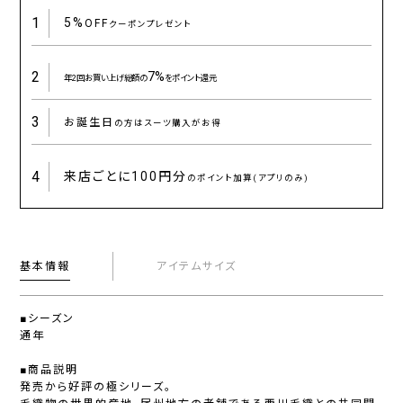
1
5%
OFF
クーポンプレゼント
2
7%
年2回お買い上げ総額の
をポイント還元
3
お誕生日
の方はスーツ購入がお得
4
来店ごとに
100円分
のポイント加算(アプリのみ)
基本情報
アイテムサイズ
■シーズン
通年
■商品説明
発売から好評の極シリーズ。