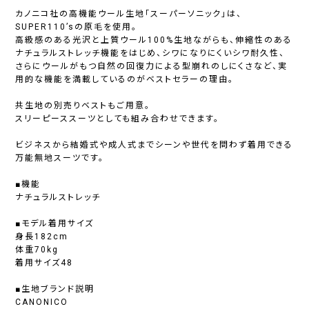
カノニコ社の高機能ウール生地「スーパーソニック」は、
SUPER110’sの原毛を使用。
高級感のある光沢と上質ウール100%生地ながらも、伸縮性のある
ナチュラルストレッチ機能をはじめ、シワになりにくいシワ耐久性、
さらにウールがもつ自然の回復力による型崩れのしにくさなど、実
用的な機能を満載しているのがベストセラーの理由。
共生地の別売りベストもご用意。
スリーピーススーツとしても組み合わせできます。
ビジネスから結婚式や成人式までシーンや世代を問わず着用できる
万能無地スーツです。
■機能
ナチュラルストレッチ
■モデル着用サイズ
身長182cm
体重70kg
着用サイズ48
■生地ブランド説明
CANONICO