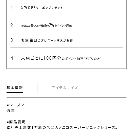
1
5%
OFF
クーポンプレゼント
2
7%
年2回お買い上げ総額の
をポイント還元
3
お誕生日
の方はスーツ購入がお得
4
来店ごとに
100円分
のポイント加算(アプリのみ)
基本情報
アイテムサイズ
■シーズン
通年
■商品説明
累計売上着数1万着の名品カノニコスーパーソニックシリーズ。