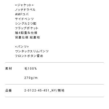
<ジャケット>
ノッチドラペル
AMFコバ
サイドベンツ
シングル2つ釦
フラップポケット
袖4釦重ね仕様
背裏仕様:総裏地
<パンツ>
ワンタックスリムパンツ
フロントボタン留め
素材
毛100%
270g/m
品番
2-0122-45-451_NY/無地