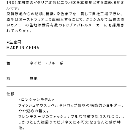
1936年創業のイタリア北部ビエラ地区を本拠地とする高級服地ミ
ルです。
良質原毛からの紡績、機織、染色までを一貫して自社工場で行い、
原毛はオーストラリアより直輸入することで、クラシカルで品質の高
いカノニコの生地は世界有数のトップアパレルメーカーにも採用さ
れております。
■生産国
MADE IN CHINA
色
ネイビー・ブルー系
柄
無地
仕様
<ロンシャンモデル>
フィッシュマウスラペルやドロップ気味の構築的ショルダー、
やや短めの着丈。
フレンチスーツのファッショナブルな特徴を採り入れつつ、し
っかりとした襟周りでビジネスに不可欠なきちんと感が特
徴。