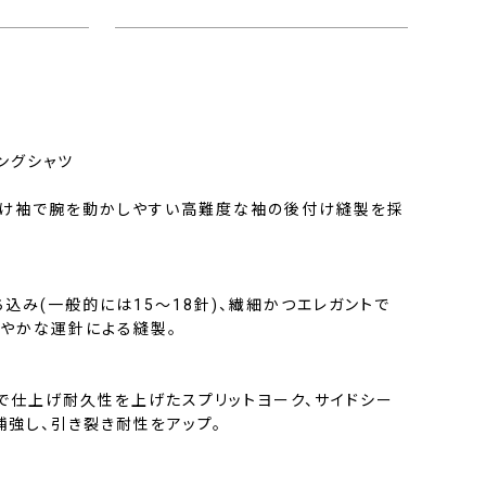
ングシャツ
け袖で腕を動かしやすい高難度な袖の後付け縫製を採
ち込み(一般的には15〜18針)、繊細かつエレガントで
やかな運針による縫製。
で仕上げ耐久性を上げたスプリットヨーク、サイドシー
補強し、引き裂き耐性をアップ。