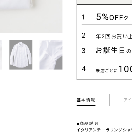
5%
1
OFF
ク
2
年2回お買い
3
お誕生日
の
1
4
来店ごとに
基本情報
ア
■商品説明
イタリアンテーラリングシャ