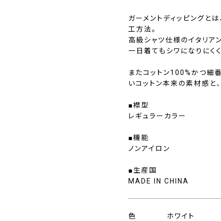
ガーメントディッピングと
工方法。
高級シャツ仕様のイタリア
一日着てもシワになりにく
またコットン100%かつ細
いコットン本来の素材感と
■襟型
レギュラーカラー
■機能
ノンアイロン
■生産国
MADE IN CHINA
色
ホワイト