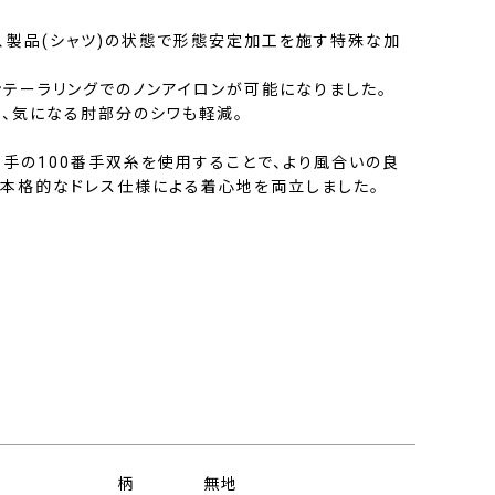
は、製品(シャツ)の状態で形態安定加工を施す特殊な加
ンテーラリングでのノンアイロンが可能になりました。
く、気になる肘部分のシワも軽減。
番手の100番手双糸を使用することで、より風合いの良
、本格的なドレス仕様による着心地を両立しました。
柄
無地