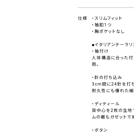
仕様
・スリムフィット
・袖釦1つ
・胸ポケットなし
■イタリアンテーラリ
・袖付け
人体構造に合った付
用。
・針の打ち込み
3cm間に24針を打
耐久性にも優れた細
・ディティール
背中心を2枚の生地
ムの裾もガゼットで
・ボタン