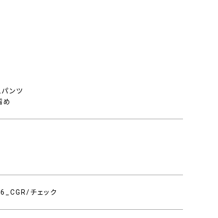
ト
ムパンツ
留め
006_CGR/チェック