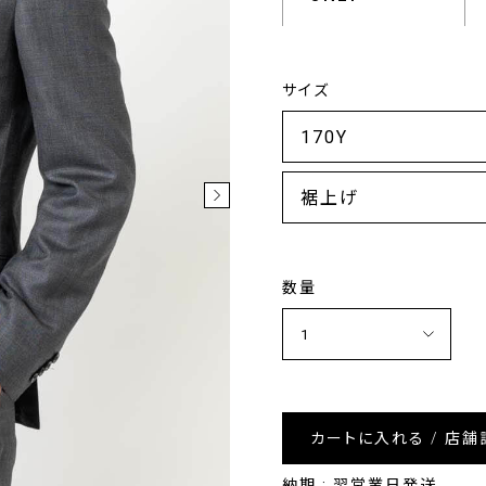
サイズ
裾上げ
数量
カートに入れる / 店舗
納期 : 翌営業日発送