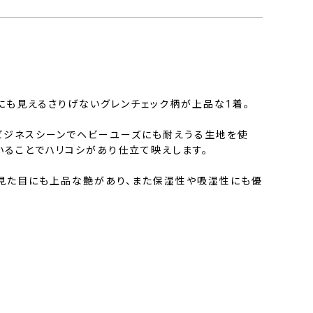
にも見えるさりげないグレンチェック柄が上品な1着。
たビジネスシーンでヘビーユーズにも耐えうる生地を使
いることでハリコシがあり仕立て映えします。
見た目にも上品な艶があり、また保湿性や吸湿性にも優