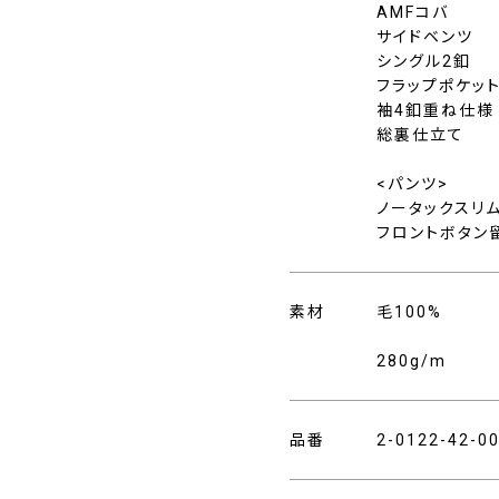
AMFコバ
サイドベンツ
シングル2釦
フラップポケッ
袖4釦重ね仕様
総裏仕立て
<パンツ>
ノータックスリ
フロントボタン
素材
毛100%
280g/m
品番
2-0122-42-