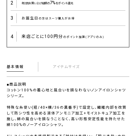
2
7%
年2回お買い上げ総額の
をポイント還元
3
お誕生日
の方はスーツ購入がお得
4
来店ごとに
100円分
のポイント加算(アプリのみ)
基本情報
アイテムサイズ
■商品説明
コットン100%の着心地と風合いを損なわないノンアイロンシャツ
シリーズ。
特殊な糸使い(経/40×横/36の異番手)で設定し、繊維内部を改質
して防シワ性を高める液体アンモニア加工+モイストキュア加工を
施し、綿の風合いを損なうことなく、高い形態安定性能を持たせた
綿100%のノーアイロンシャツ。