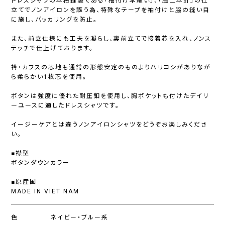
ドレスシャツの本格縫製である「袖付け本縫い」、「脇二本針」の仕
立てでノンアイロンを謳う為、特殊なテープを袖付けと脇の縫い目
に施し、パッカリングを防止。
また、前立仕様にも工夫を凝らし、裏前立てで接着芯を入れ、ノンス
テッチで仕上げております。
衿・カフスの芯地も通常の形態安定のものよりハリコシがありなが
ら柔らかい1枚芯を使用。
ボタンは強度に優れた耐圧釦を使用し、胸ポケットも付けたデイリ
ーユースに適したドレスシャツです。
イージーケアとは違うノンアイロンシャツをどうぞお楽しみくださ
い。
■襟型
ボタンダウンカラー
■原産国
MADE IN VIET NAM
色
ネイビー・ブルー系