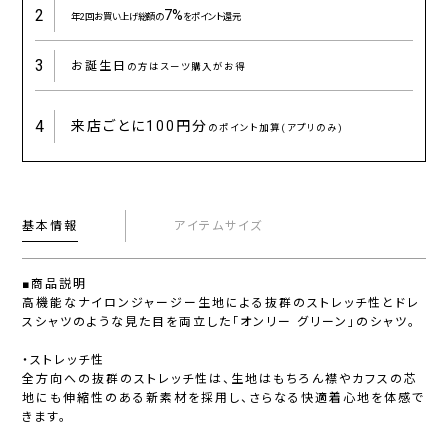
2
7%
年2回お買い上げ総額の
をポイント還元
3
お誕生日
の方はスーツ購入がお得
4
来店ごとに
100円分
のポイント加算(アプリのみ)
基本情報
アイテムサイズ
■商品説明
高機能なナイロンジャージー生地による抜群のストレッチ性とドレ
スシャツのような見た目を両立した「オンリー グリーン」のシャツ。
・ストレッチ性
全方向への抜群のストレッチ性は、生地はもちろん襟やカフスの芯
地にも伸縮性のある新素材を採用し、さらなる快適着心地を体感で
きます。