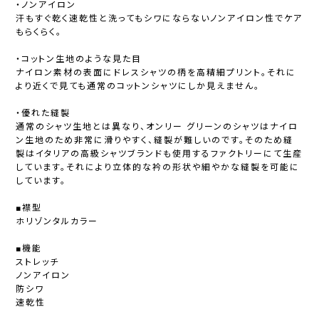
・ノンアイロン
汗もすぐ乾く速乾性と洗ってもシワにならないノンアイロン性でケア
もらくらく。
・コットン生地のような見た目
ナイロン素材の表面にドレスシャツの柄を高精細プリント。それに
より近くで見ても通常のコットンシャツにしか見えません。
・優れた縫製
通常のシャツ生地とは異なり、オンリー グリーンのシャツはナイロ
ン生地のため非常に滑りやすく、縫製が難しいのです。そのため縫
製はイタリアの高級シャツブランドも使用するファクトリーにて生産
しています。それにより立体的な衿の形状や細やかな縫製を可能に
しています。
■襟型
ホリゾンタルカラー
■機能
ストレッチ
ノンアイロン
防シワ
速乾性