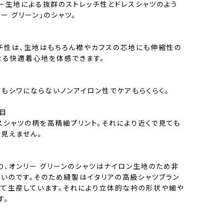
ー生地による抜群のストレッチ性とドレスシャツのよう
ー グリーン」のシャツ。
チ性は、生地はもちろん襟やカフスの芯地にも伸縮性の
なる快適着心地を体感できます。
もシワにならないノンアイロン性でケアもらくらく。
目
スシャツの柄を高精細プリント。それにより近くで見ても
見えません。
り、オンリー グリーンのシャツはナイロン生地のため非
しいのです。そのため縫製はイタリアの高級シャツブラン
にて生産しています。それにより立体的な衿の形状や細や
す。