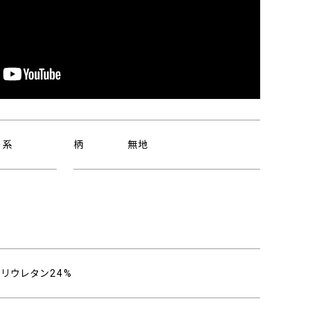
ー系
柄
無地
し
ポリウレタン24%