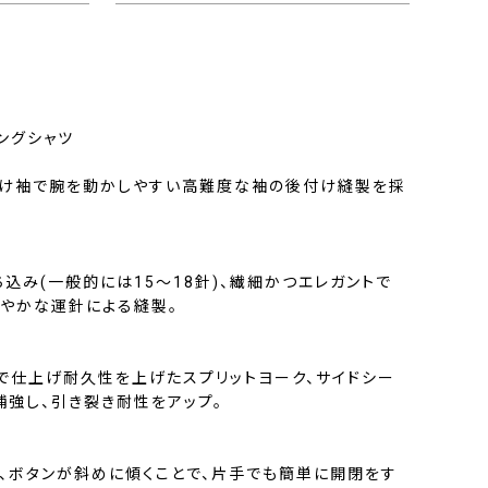
ングシャツ
け袖で腕を動かしやすい高難度な袖の後付け縫製を採
ち込み(一般的には15〜18針)、繊細かつエレガントで
やかな運針による縫製。
で仕上げ耐久性を上げたスプリットヨーク、サイドシー
補強し、引き裂き耐性をアップ。
、ボタンが斜めに傾くことで、片手でも簡単に開閉をす