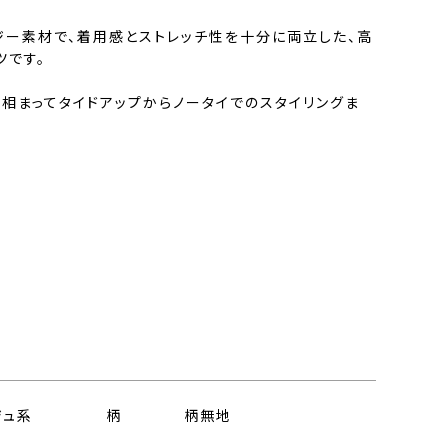
ジー素材で、着用感とストレッチ性を十分に両立した、高
ツです。
相まってタイドアップからノータイでのスタイリングま
ジュ系
柄
柄無地