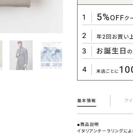
5%
1
OFF
ク
2
年2回お買い
3
お誕生日
の
1
4
来店ごとに
基本情報
ア
■商品説明
イタリアンテーラリングに