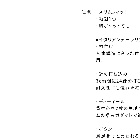
仕様
・スリムフィット
・袖釦1つ
・胸ポケットなし
■イタリアンテーラリ
・袖付け
人体構造に合った付
用。
・針の打ち込み
3cm間に24針を打
耐久性にも優れた細
・ディティール
背中心を2枚の生地
ムの裾もガゼットで
・ボタン
鳥足掛けと言われる